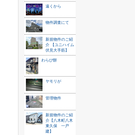
遠くから
物件調査にて
新規物件のご紹
介 【ユニハイム
伏見大手筋】
わらび餅
ヤモリが
管理物件
新規物件のご紹
介【八木町八木
東久保 一戸
建】