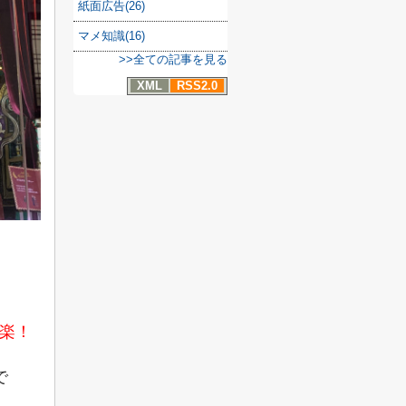
紙面広告(26)
マメ知識(16)
>>全ての記事を見る
XML
RSS2.0
楽！
で