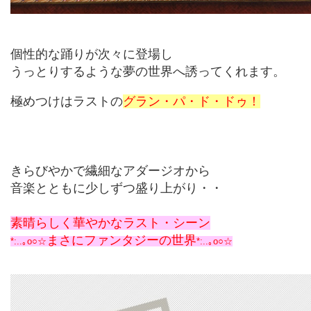
個性的な踊りが次々に登場し
うっとりするような夢の世界へ誘ってくれます。
極めつけはラストの
グラン・パ・ド・ドゥ！
きらびやかで繊細なアダージオから
音楽とともに少しずつ盛り上がり・・
素晴らしく華やかなラスト・シーン
まさにファンタジーの世界
*:..｡o○☆
*:..｡o○☆