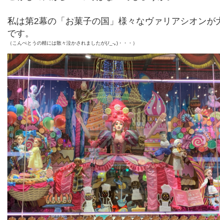
私は第
2
幕の「お菓子の国」様々なヴァリアシオンが
です。
（こんぺとうの精には散々泣かされましたが(ﾉ_-｡)・・・）