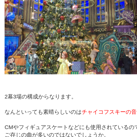
2
幕
3
場の構成からなります。
なんといっても素晴らしいのは
チャイコフスキーの音
CM
やフィギュアスケートなどにも使用されているの
ご存じの曲が多いのではないでしょうか。