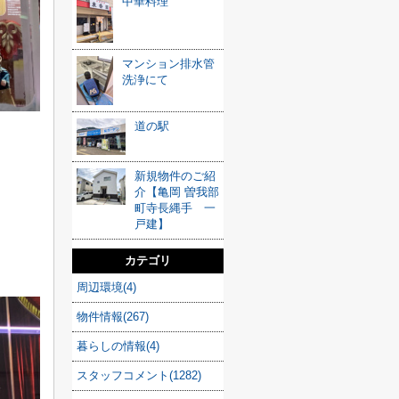
中華料理
マンション排水管
洗浄にて
道の駅
新規物件のご紹
介【亀岡 曽我部
町寺長縄手 一
戸建】
カテゴリ
周辺環境(4)
物件情報(267)
暮らしの情報(4)
スタッフコメント(1282)