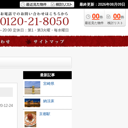
最終更新：2026年08月09日
00
00
件
件
最近見た物件
検討リスト
20:00
定休日：第1・第3火曜・毎水曜日
最新記事
宮崎県
納涼床
20-12-24
京都駅