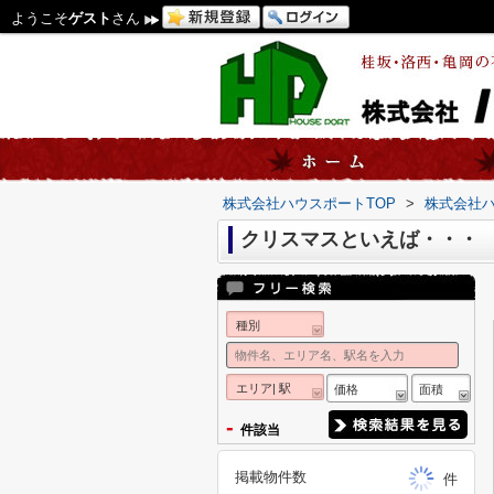
ようこそ
ゲスト
さん
株式会社ハウスポートTOP
>
株式会社
クリスマスといえば・・・
種別
エリア| 駅
価格
面積
-
件該当
掲載物件数
件