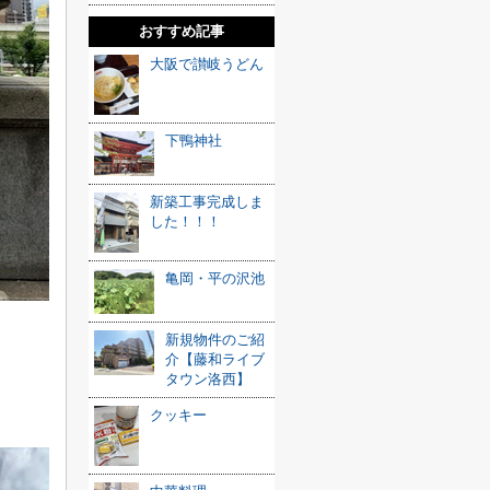
おすすめ記事
大阪で讃岐うどん
下鴨神社
新築工事完成しま
した！！！
亀岡・平の沢池
新規物件のご紹
介【藤和ライブ
タウン洛西】
クッキー