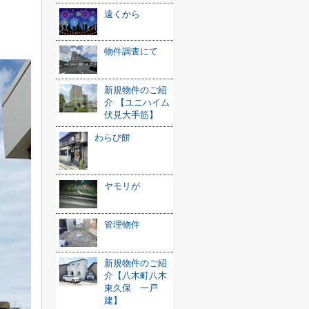
遠くから
物件調査にて
新規物件のご紹
介 【ユニハイム
伏見大手筋】
わらび餅
ヤモリが
管理物件
新規物件のご紹
介【八木町八木
東久保 一戸
建】