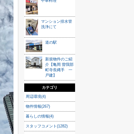
中華料理
マンション排水管
洗浄にて
道の駅
新規物件のご紹
介【亀岡 曽我部
町寺長縄手 一
戸建】
カテゴリ
周辺環境(4)
物件情報(267)
暮らしの情報(4)
スタッフコメント(1282)