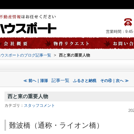
営業時間：9:45～
ハウスポートのブログ記事一覧
>
西と東の重要人物
記事一覧
≪ 前へ｜澎澎
ふるさと納税 その④｜次へ ≫
西と東の重要人物
カテゴリ：
スタッフコメント
20
難波橋（通称・ライオン橋）