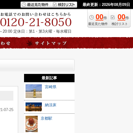
最終更新：2026年08月09日
00
00
件
件
最近見た物件
検討リスト
20:00
定休日：第1・第3火曜・毎水曜日
最新記事
宮崎県
納涼床
21-07-25
京都駅