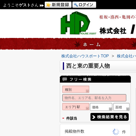
ようこそ
ゲスト
さん
株式会社ハウスポートTOP
>
株式会社
西と東の重要人物
種別
エリア| 駅
価格
面積
-
件該当
掲載物件数
件