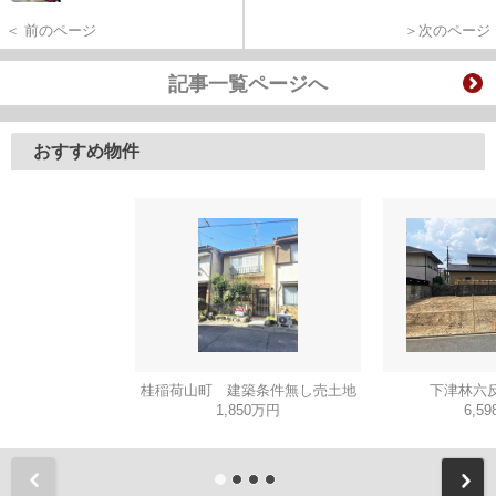
＜ 前のページ
＞次のページ
記事一覧ページへ
おすすめ物件
桂稲荷山町 建築条件無し売土地
下津林六反
1,850万円
6,5