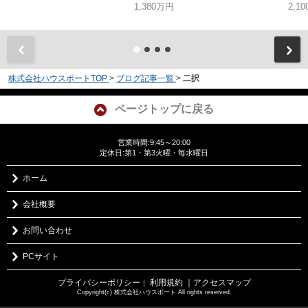
1,380万円
2,1
株式会社ハウスポートTOP
>
ブログ記事一覧
>
二択
ページトップに戻る
営業時間:9:45～20:00
定休日:第1・第3火曜・毎水曜日
ホーム
会社概要
お問い合わせ
PCサイト
プライバシーポリシー
利用規約
｜アクセスマップ
｜
Copyright(c) 株式会社ハウスポート All rights reserved.