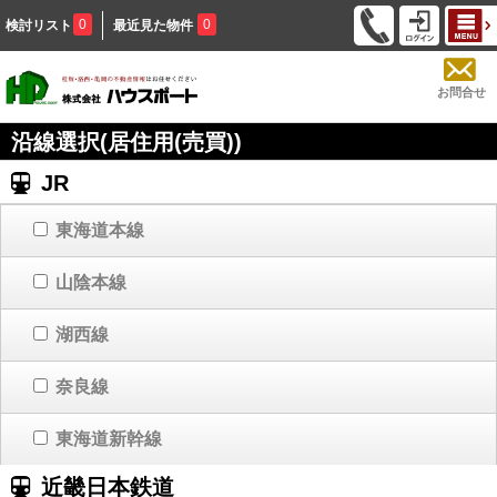
0
0
検討リスト
最近見た物件
お問合せ
沿線選択(居住用(売買))
JR
東海道本線
山陰本線
湖西線
奈良線
東海道新幹線
近畿日本鉄道