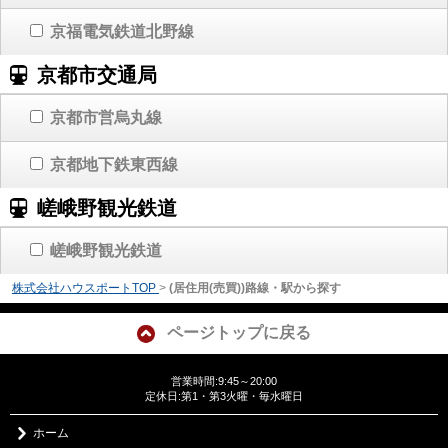
京福電気鉄道北野線
京都市交通局
京都市営烏丸線
京都地下鉄東西線
嵯峨野観光鉄道
嵯峨野観光鉄道
株式会社ハウスポートTOP
>
(居住用(売買))路線・駅から探す
ページトップに戻る
営業時間:9:45～20:00
定休日:第1・第3火曜・毎水曜日
ホーム