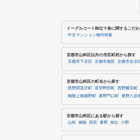
イーグルコート椥辻十条に関するこだわ
中古マンション物件特集
京都市山科区以外の市区町村から探す
京都市下京区
京都市南区
京都市右京
京都市山科区の町名から探す
西野阿芸沢町
音羽野田町
西野離宮町
御陵上御廟野町
東野門口町
東野八反
京都市山科区にある駅から探す
山科
御陵
四宮
東野
椥辻
小野