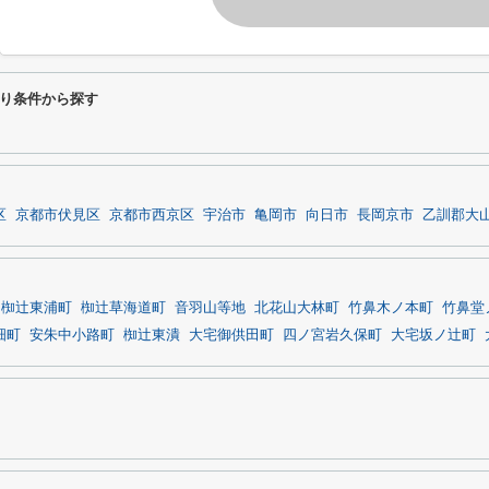
り条件から探す
区
京都市伏見区
京都市西京区
宇治市
亀岡市
向日市
長岡京市
乙訓郡大
椥辻東浦町
椥辻草海道町
音羽山等地
北花山大林町
竹鼻木ノ本町
竹鼻堂
畑町
安朱中小路町
椥辻東潰
大宅御供田町
四ノ宮岩久保町
大宅坂ノ辻町