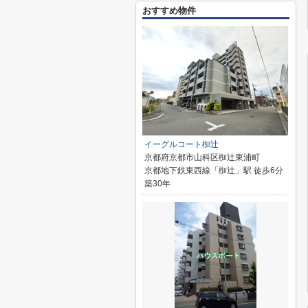
おすすめ物件
イーグルコート椥辻
京都府京都市山科区椥辻東浦町
京都地下鉄東西線「椥辻」駅 徒歩6分
築30年