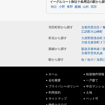
イーグルコート椥辻十条周辺の駅から探
椥辻
小野
東野
醍醐
山科
四宮
市区町村から探す
京都市西京区
/
乙訓郡大山崎町
町名から探す
大原野西境谷町
大枝北沓掛町３
路線から探す
阪急京都本線
/
京都市営烏丸線
駅から探す
桂
/
桂川
/
洛西
ホーム
桂坂物件情報
会社概要
一戸建て
プライバシーポリシー
中古マンショ
利用規約
土地
サイトマップ
ペット可
物件カタログ