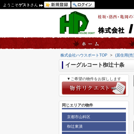
ようこそ
ゲスト
さん
株式会社ハウスポートTOP
>
(居住用(
イーグルコート椥辻十条
▼ご希望の物件をお探しします
同じエリアの物件
京都市山科区
椥辻東潰