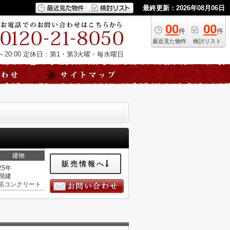
最終更新：2026年08月06日
00
00
件
件
最近見た物件
検討リスト
20:00
定休日：第1・第3火曜・毎水曜日
建物
販売情報へ
25年
1階建
筋コンクリート