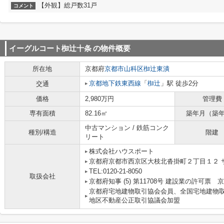
【外観】総戸数31戸
コメント
イーグルコート椥辻十条
の物件概要
所在地
京都府
京都市山科区
椥辻東潰
京都地下鉄東西線
「
椥辻
」駅 徒歩2分
交通
価格
2,980万円
管理費
専有面積
82.16㎡
築年月（築
中古マンション / 鉄筋コンク
種別/構造
階建
リート
株式会社ハウスポート
京都府京都市西京区大枝北沓掛町２丁目１２ サ
TEL:0120-21-8050
取扱会社
京都府知事 (5) 第11708号 建設業の許可票
京都府宅地建物取引協会会員、全国宅地建物
地区不動産公正取引協議会加盟