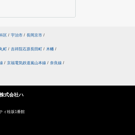
科区
/
宇治市
/
長岡京市
/
丸町
/
吉祥院石原長田町
/
木幡
/
線
/
京福電気鉄道嵐山本線
/
奈良線
/
株式会社ハ
ティ桂坂1番館