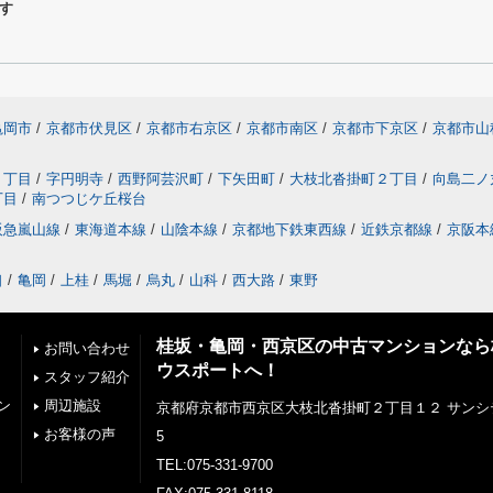
す
亀岡市
/
京都市伏見区
/
京都市右京区
/
京都市南区
/
京都市下京区
/
京都市山
２丁目
/
字円明寺
/
西野阿芸沢町
/
下矢田町
/
大枝北沓掛町２丁目
/
向島二ノ
丁目
/
南つつじケ丘桜台
阪急嵐山線
/
東海道本線
/
山陰本線
/
京都地下鉄東西線
/
近鉄京都線
/
京阪本
口
/
亀岡
/
上桂
/
馬堀
/
烏丸
/
山科
/
西大路
/
東野
桂坂・亀岡・西京区の中古マンションなら
お問い合わせ
ウスポートへ！
スタッフ紹介
ン
周辺施設
京都府京都市西京区大枝北沓掛町２丁目１２ サンシ
お客様の声
5
TEL:075-331-9700