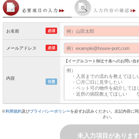
お名前
必須
メールアドレス
必須
【イーグルコート椥辻十条へのお問い合
内容
任意
※
利用規約
及び
プライバシーポリシー
を必ずお読みください。左記内容に同
さい。
未入力項目がありま