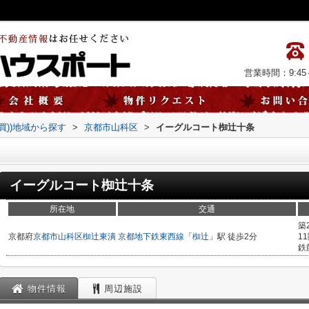
営業時間：9:45～
売買))地域から探す
>
京都市山科区
>
イーグルコート椥辻十条
イーグルコート椥辻十条
所在地
交通
築
京都府
京都市山科区
椥辻東潰
京都地下鉄東西線
「
椥辻
」駅 徒歩2分
1
鉄
物件情報
周辺施設