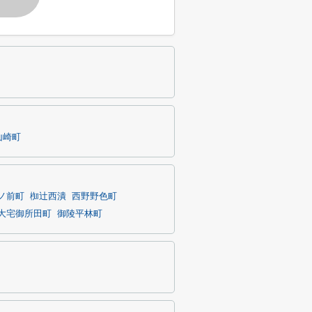
山崎町
ノ前町
椥辻西潰
西野野色町
大宅御所田町
御陵平林町