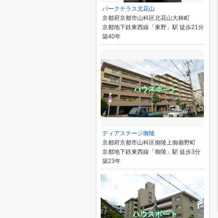
パークテラス北花山
京都府京都市山科区北花山大林町
京都地下鉄東西線「東野」駅 徒歩21分
築40年
ディアステージ御陵
京都府京都市山科区御陵上御廟野町
京都地下鉄東西線「御陵」駅 徒歩3分
築23年