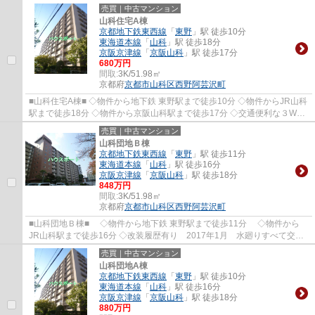
売買｜中古マンション
山科住宅A棟
京都地下鉄東西線
「
東野
」駅 徒歩10分
東海道本線
「
山科
」駅 徒歩18分
京阪京津線
「
京阪山科
」駅 徒歩17分
680万円
間取:
3K/51.98㎡
京都府
京都市山科区
西野阿芸沢町
■山科住宅A棟■ ◇物件から地下鉄 東野駅まで徒歩10分 ◇物件からJR山科
駅まで徒歩18分 ◇物件から京阪山科駅まで徒歩17分 ◇交通便利な３WAY
アクセス
売買｜中古マンション
山科団地Ｂ棟
京都地下鉄東西線
「
東野
」駅 徒歩11分
東海道本線
「
山科
」駅 徒歩16分
京阪京津線
「
京阪山科
」駅 徒歩18分
848万円
間取:
3K/51.98㎡
京都府
京都市山科区
西野阿芸沢町
■山科団地Ｂ棟■ ◇物件から地下鉄 東野駅まで徒歩11分 ◇物件から
JR山科駅まで徒歩16分 ◇改装履歴有り 2017年1月 水廻りすべて交
換 クロス張替 畳表替 リフォーム後未使用 ◇南...
売買｜中古マンション
山科団地A棟
京都地下鉄東西線
「
東野
」駅 徒歩10分
東海道本線
「
山科
」駅 徒歩16分
京阪京津線
「
京阪山科
」駅 徒歩18分
880万円