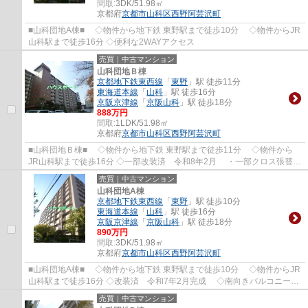
間取:
3DK/51.98㎡
京都府
京都市山科区
西野阿芸沢町
■山科団地A棟■ ◇物件から地下鉄 東野駅まで徒歩10分 ◇物件からJR
山科駅まで徒歩16分 ◇便利な2WAYアクセス
売買｜中古マンション
山科団地Ｂ棟
京都地下鉄東西線
「
東野
」駅 徒歩11分
東海道本線
「
山科
」駅 徒歩16分
京阪京津線
「
京阪山科
」駅 徒歩18分
888万円
間取:
1LDK/51.98㎡
京都府
京都市山科区
西野阿芸沢町
■山科団地Ｂ棟■ ◇物件から地下鉄 東野駅まで徒歩11分 ◇物件から
JR山科駅まで徒歩16分 ◇一部改装済 令和8年2月 ・一部クロス張替・
フローリング張替・ビルトインコンロ新調 レ...
売買｜中古マンション
山科団地A棟
京都地下鉄東西線
「
東野
」駅 徒歩10分
東海道本線
「
山科
」駅 徒歩16分
京阪京津線
「
京阪山科
」駅 徒歩18分
890万円
間取:
3DK/51.98㎡
京都府
京都市山科区
西野阿芸沢町
■山科団地A棟■ ◇物件から地下鉄 東野駅まで徒歩10分 ◇物件からJR
山科駅まで徒歩16分 ◇改装済 令和7年2月完成 ◇南向きバルコニーに
つき陽当良好です。
売買｜中古マンション