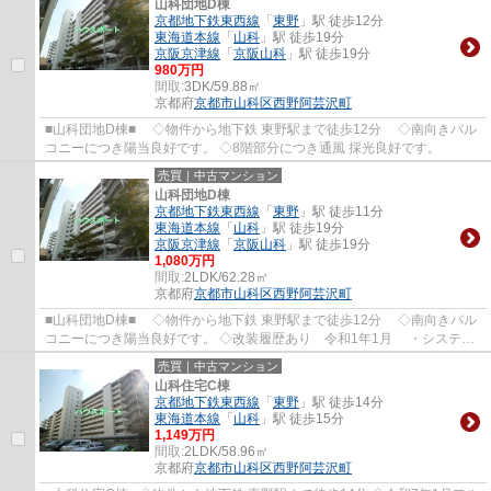
山科団地D棟
京都地下鉄東西線
「
東野
」駅 徒歩12分
東海道本線
「
山科
」駅 徒歩19分
京阪京津線
「
京阪山科
」駅 徒歩19分
980万円
間取:
3DK/59.88㎡
京都府
京都市山科区
西野阿芸沢町
■山科団地D棟■ ◇物件から地下鉄 東野駅まで徒歩12分 ◇南向きバル
コニーにつき陽当良好です。 ◇8階部分につき通風 採光良好です。
売買｜中古マンション
山科団地D棟
京都地下鉄東西線
「
東野
」駅 徒歩11分
東海道本線
「
山科
」駅 徒歩19分
京阪京津線
「
京阪山科
」駅 徒歩19分
1,080万円
間取:
2LDK/62.28㎡
京都府
京都市山科区
西野阿芸沢町
■山科団地D棟■ ◇物件から地下鉄 東野駅まで徒歩12分 ◇南向きバル
コニーにつき陽当良好です。 ◇改装履歴あり 令和1年1月 ・システム
キッチン交換・ユニットバス交換・洗面化粧台...
売買｜中古マンション
山科住宅C棟
京都地下鉄東西線
「
東野
」駅 徒歩14分
東海道本線
「
山科
」駅 徒歩15分
1,149万円
間取:
2LDK/58.96㎡
京都府
京都市山科区
西野阿芸沢町