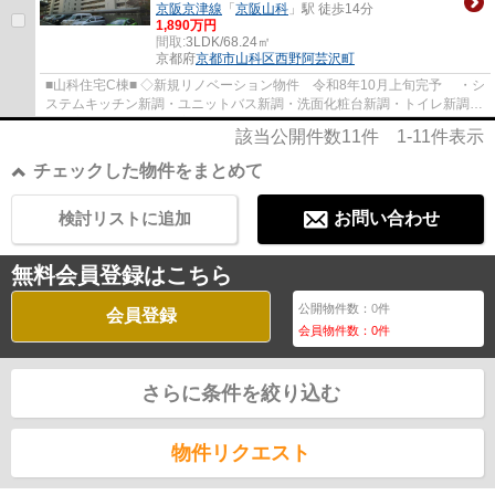
京阪京津線
「
京阪山科
」駅 徒歩14分
1,890万円
間取:
3LDK/68.24㎡
京都府
京都市山科区
西野阿芸沢町
■山科住宅C棟■ ◇新規リノベーション物件 令和8年10月上旬完予 ・シ
ステムキッチン新調・ユニットバス新調・洗面化粧台新調・トイレ新調
・全室クロス張替・全室フローリング張替・C...
該当公開件数
11
件
1-11
件表示
チェックした物件をまとめて
検討リストに追加
お問い合わせ
無料会員登録はこちら
公開物件数：
0
件
会員登録
会員物件数：
0
件
さらに条件を絞り込む
物件リクエスト