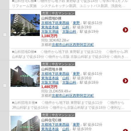
■山科住宅C棟■ ◇物件から地下鉄 東野駅まで徒歩14分 ◇令和7年1月フル
リフォーム実施 システムキッチン新調、ユニットバス新調、洗面化粧
台新調、トイレ新調、 全室クロス張替、フ...
売買｜中古マンション
山科団地D棟
京都地下鉄東西線
「
東野
」駅 徒歩11分
東海道本線
「
山科
」駅 徒歩19分
京阪京津線
「
京阪山科
」駅 徒歩19分
1,180万円
間取:
3DK/62.28㎡
京都府
京都市山科区
西野阿芸沢町
■山科団地D棟■ ◇物件から地下鉄 東野駅まで徒歩12分 ◇物件からJR
山科駅まで徒歩19分 ◇物件から京阪 京阪山科駅まで徒歩19分 ◇南向きバ
ルコニーにつき陽当良好です。
売買｜中古マンション
山科団地Ｂ棟
京都地下鉄東西線
「
東野
」駅 徒歩11分
東海道本線
「
山科
」駅 徒歩16分
京阪京津線
「
京阪山科
」駅 徒歩18分
1,480万円
間取:
2LDK/59.49㎡
京都府
京都市山科区
西野阿芸沢町
■山科団地Ｂ棟■ ◇物件から地下鉄 東野駅まで徒歩11分 ◇物件から
JR山科駅まで徒歩16分 ◇物件から京阪山科駅まで徒歩18分 ◇便利な
3WAYアクセス
売買｜中古マンション
山科住宅C棟
京都地下鉄東西線
「
東野
」駅 徒歩12分
東海道本線
「
山科
」駅 徒歩16分