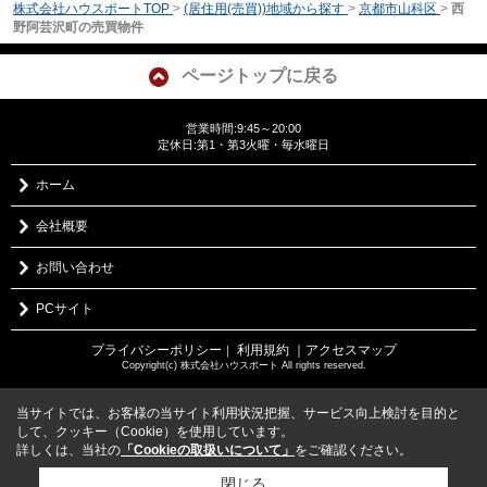
株式会社ハウスポートTOP
>
(居住用(売買))地域から探す
>
京都市山科区
>
西
野阿芸沢町の売買物件
ページトップに戻る
営業時間:9:45～20:00
定休日:第1・第3火曜・毎水曜日
ホーム
会社概要
お問い合わせ
PCサイト
プライバシーポリシー
利用規約
｜アクセスマップ
｜
Copyright(c) 株式会社ハウスポート All rights reserved.
当サイトでは、お客様の当サイト利用状況把握、サービス向上検討を目的と
して、クッキー（Cookie）を使用しています。
詳しくは、当社の
「Cookieの取扱いについて」
をご確認ください。
閉じる