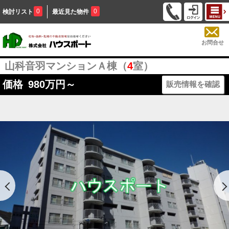
0
0
検討リスト
最近見た物件
お問合せ
山科音羽マンションＡ棟（
4
室）
価格
980
万円～
販売情報を確認