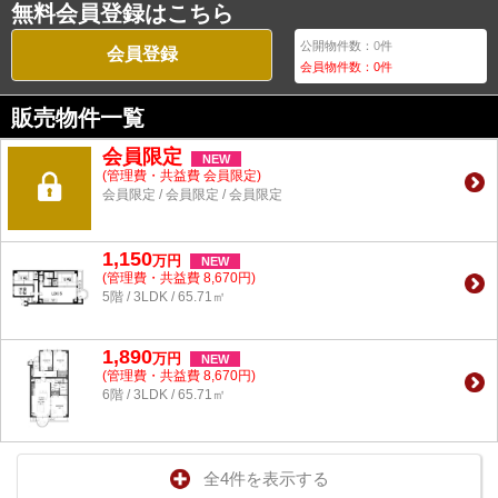
無料会員登録はこちら
公開物件数：
0
件
会員登録
会員物件数：
0
件
販売物件一覧
会員限定
NEW
(管理費・共益費
会員限定
)
会員限定
/
会員限定
/
会員限定
1,150
万
円
NEW
(管理費・共益費 8,670円)
5階 / 3LDK / 65.71㎡
1,890
万
円
NEW
(管理費・共益費 8,670円)
6階 / 3LDK / 65.71㎡
全4件を表示する