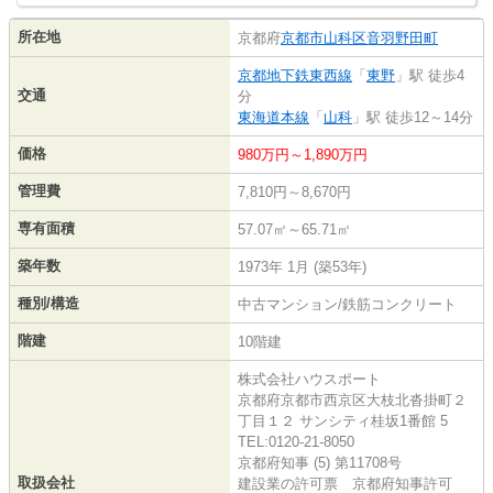
所在地
京都府
京都市山科区
音羽野田町
京都地下鉄東西線
「
東野
」駅 徒歩4
交通
分
東海道本線
「
山科
」駅 徒歩12～14分
価格
980万円～1,890万円
管理費
7,810円～8,670円
専有面積
57.07㎡～65.71㎡
築年数
1973年 1月 (築53年)
種別/構造
中古マンション/鉄筋コンクリート
階建
10階建
株式会社ハウスポート
京都府京都市西京区大枝北沓掛町２
丁目１２ サンシティ桂坂1番館 5
TEL:0120-21-8050
京都府知事 (5) 第11708号
取扱会社
建設業の許可票 京都府知事許可