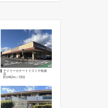
デイリーカナートイズミヤ桂坂
店
約1462m／19分