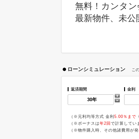
無料！カンタン
最新物件、未公
ローンシミュレーション
こ
返済期間
金利
（※元利均等方式 金利
5.00％まで
（※ボーナスは
年2回
で計算してい
（※物件購入時、その他諸費用が発