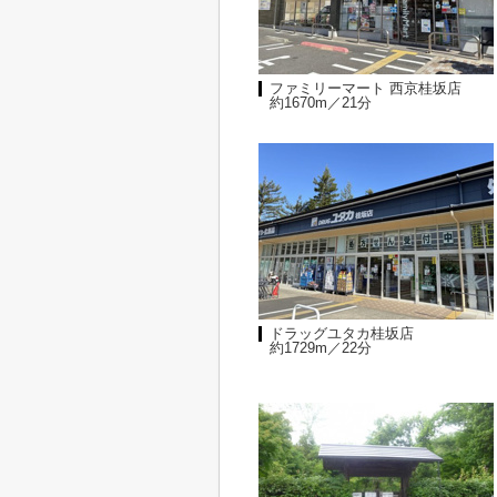
ファミリーマート 西京桂坂店
約1670m／21分
ドラッグユタカ桂坂店
約1729m／22分