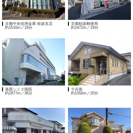
京都中央信用金庫 桂坂支店
京都桂坂郵便局
約1516m／19分
約1472m／19分
洛西シミズ病院
十兵衛
約2877m／36分
約1556m／20分