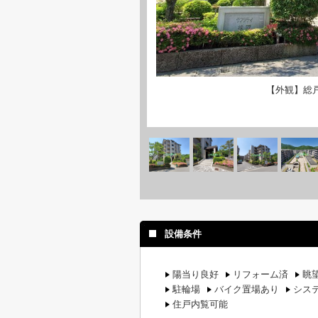
【外観】総戸
設備条件
陽当り良好
リフォーム済
眺
駐輪場
バイク置場あり
シス
住戸内覧可能