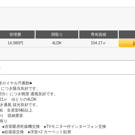
管理費
間取り
専有面積
14,080円
4LDK
104.27㎡
保
坂ロイヤル弐番館■
きにつき陽当良好です。
部分）につき眺望 通風良好です。
21㎡ ゆとりの4LDK
き通風 採光良好です。
.5帖 全居室6帖以上
り 収納豊富
履歴有り
 ●浴室暖房乾燥機交換 ●TVモニター付インターフォン交換
●給湯器交換 ●洋室×2 カーペット貼替