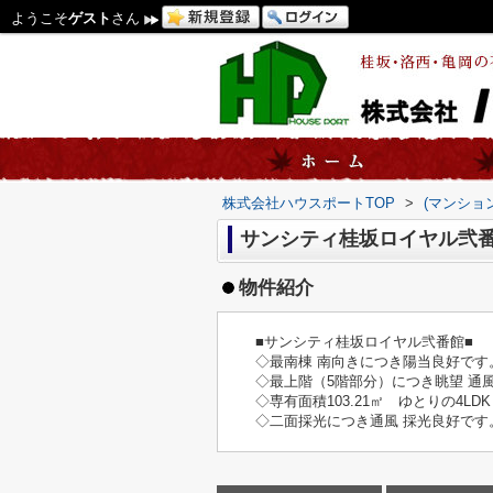
ようこそ
ゲスト
さん
株式会社ハウスポートTOP
>
(マンショ
サンシティ桂坂ロイヤル
物件紹介
■サンシティ桂坂ロイヤル弐番館■
◇最南棟 南向きにつき陽当良好です
◇最上階（5階部分）につき眺望 通
◇専有面積103.21㎡ ゆとりの4LDK
◇二面採光につき通風 採光良好です