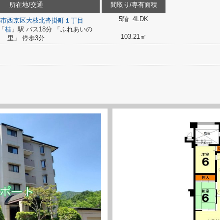
所在地/交通
間取り/専有面積
5階 4LDK
都市西京区
大枝北沓掛町１丁目
「
桂
」駅 バス18分 「ふれあいの
103.21㎡
里」 停歩3分