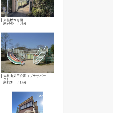
東桂坂保育園
約2446m／31分
大枝山第三公園（プラザパー
ク）
約1334m／17分