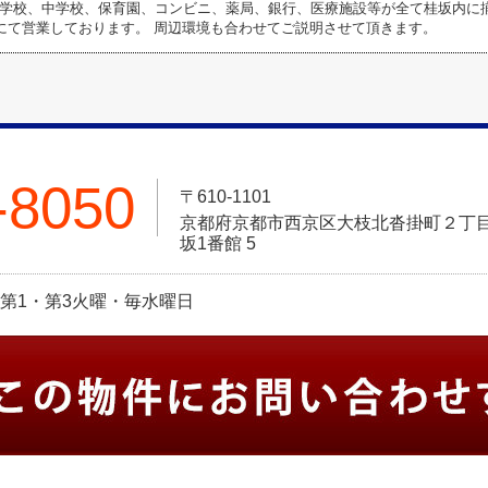
学校、中学校、保育園、コンビニ、薬局、銀行、医療施設等が全て桂坂内に
にて営業しております。 周辺環境も合わせてご説明させて頂きます。
-8050
〒610-1101
京都府京都市西京区大枝北沓掛町２丁目
坂1番館 5
休日:第1・第3火曜・毎水曜日