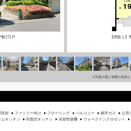
数272戸
【間取り】専
※写真や図と実際の現状と
望良好
ファミリー向け
フローリング
バルコニー
都市ガス
公営
テムキッチン
対面式キッチン
浴室乾燥機
ウォークインクロゼット