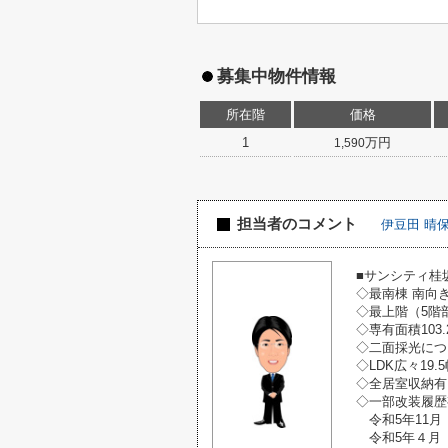
募集中物件情報
所在階
価格
1
万円
1,590
担当者のコメント
伊豆田 晴
■サンシティ桂
◇最南棟 南向
◇最上階（5階
◇専有面積103.
◇二面採光につ
◇LDK広々19
◇全居室収納有
◇一部改装
令和5年11月
令和5年４月 