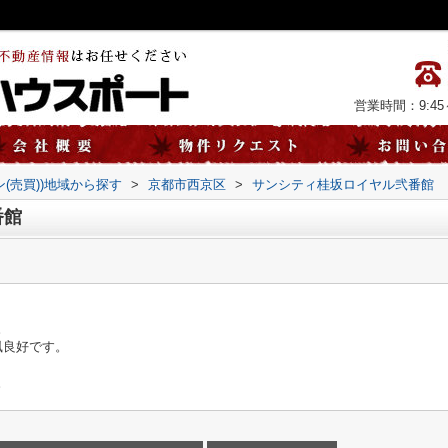
営業時間：9:45～
ン(売買))地域から探す
>
京都市西京区
>
サンシティ桂坂ロイヤル弐番館
弐番館
。
風良好です。
。