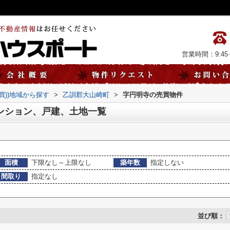
営業時間：9:45～
売買))地域から探す
>
乙訓郡大山崎町
>
字円明寺の売買物件
ンション、戸建、土地一覧
面積
下限なし～上限なし
築年数
指定しない
間取り
指定なし
並び順：