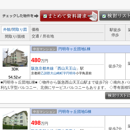
外観
/
間取り図
価格
駅徒歩
停歩
交通 / 所在地
間取り/面積
円明寺ヶ丘団地L棟
中古マンション
480
万円
徒歩7分
阪急京都本線
「
西山天王山
」駅
3DK
京都府
乙訓郡大山崎町
字円明寺
小字鳥居前
54.52㎡
■円明寺ヶ丘団地L棟■ ◇物件から阪急西山天王山駅まで徒歩7分 ◇南向き
利なL字型バルコニー、北側にサービスバルコニーもあります。 ◇専有面積54.5
円明寺ヶ丘団地G棟
中古マンション
498
万円
徒歩7分