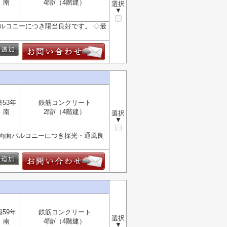
南
4階/（4階建）
選択
▼
バルコニーにつき陽当良好です。 ◇最
築53年
鉄筋コンクリート
南
2階/（4階建）
選択
▼
南北両面バルコニーにつき採光・通風良
築59年
鉄筋コンクリート
選択
南
4階/（4階建）
▼