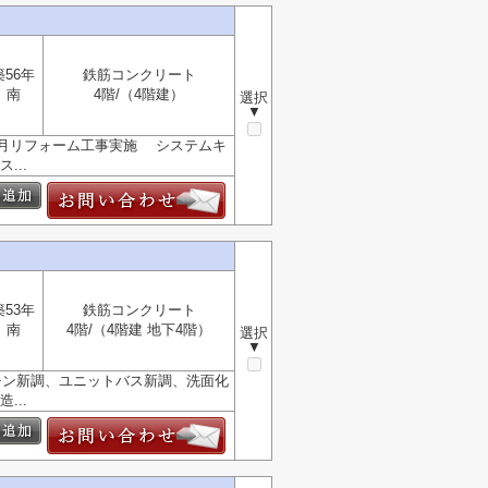
築56年
鉄筋コンクリート
南
4階/（4階建）
選択
▼
年2月リフォーム工事実施 システムキ
...
築53年
鉄筋コンクリート
南
4階/（4階建 地下4階）
選択
▼
チン新調、ユニットバス新調、洗面化
...