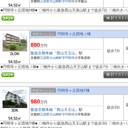
京都府
乙訓郡大山崎町
字円明寺
小字殿山
54.52㎡
■円明寺ヶ丘団地H棟■ ◇物件から阪急西山天保山駅まで徒歩7分 ◇南向き
円明寺ヶ丘団地Ｊ棟
中古マンション
890
万円
徒歩7分
阪急京都本線
「
西山天王山
」駅
2LDK
京都府
乙訓郡大山崎町
字円明寺
小字鳥居前
54.52㎡
■円明寺ヶ丘団地Ｊ棟■ ◇物件から阪急西山天王山駅まで徒歩7分 ◇南向き
円明寺ヶ丘団地Y棟
中古マンション
980
万円
徒歩3分
阪急京都本線
「
西山天王山
」駅
3DK
京都府
乙訓郡大山崎町
字円明寺
小字鳥居前
54.52㎡
■円明寺ヶ丘団地Y棟■ ◇物件から阪急西山天王山駅まで徒歩3分 ◇南向きバ