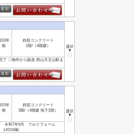
築53年
鉄筋コンクリート
南
1階/（4階建）
選択
▼
ム完了 ◇物件から阪急 西山天王山駅ま
築53年
鉄筋コンクリート
南
3階/（4階建 地下1階）
選択
▼
装済 令和7年9月 フルリフォーム
LKD16帖