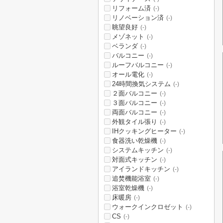
リフォーム済
(-)
リノベーション済
(-)
眺望良好
(-)
メゾネット
(-)
ベランダ
(-)
バルコニー
(-)
ルーフバルコニー
(-)
オール電化
(-)
24時間換気システム
(-)
２面バルコニー
(-)
３面バルコニー
(-)
両面バルコニー
(-)
外観タイル張り
(-)
IHクッキングヒーター
(-)
食器洗い乾燥機
(-)
システムキッチン
(-)
対面式キッチン
(-)
アイランドキッチン
(-)
追焚機能浴室
(-)
浴室乾燥機
(-)
床暖房
(-)
ウォークインクロゼット
(-)
CS
(-)