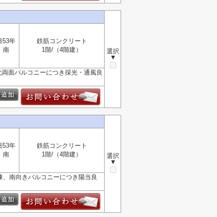
築53年
鉄筋コンクリート
南
1階/（4階建）
選択
▼
◇南北両面バルコニーにつき採光・通風良
築53年
鉄筋コンクリート
南
1階/（4階建）
選択
▼
南棟、南向きバルコニーにつき陽当良