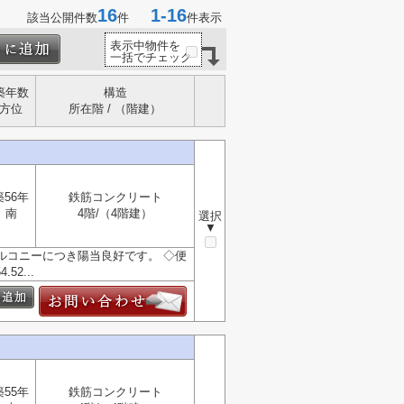
16
1-16
該当公開件数
件
件表示
表示中物件を
一括でチェック
築年数
構造
方位
所在階 / （階建）
築56年
鉄筋コンクリート
南
4階/（4階建）
選択
▼
バルコニーにつき陽当良好です。 ◇便
2...
築55年
鉄筋コンクリート