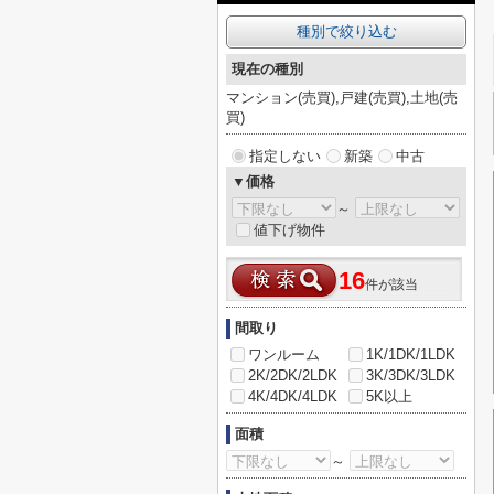
種別で絞り込む
現在の種別
マンション(売買),戸建(売買),土地(売
買)
指定しない
新築
中古
▼価格
～
値下げ物件
16
件が該当
間取り
ワンルーム
1K/1DK/1LDK
2K/2DK/2LDK
3K/3DK/3LDK
4K/4DK/4LDK
5K以上
面積
～