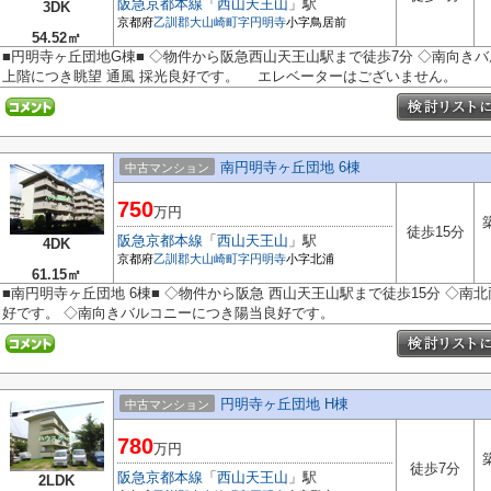
阪急京都本線
「
西山天王山
」駅
3DK
京都府
乙訓郡大山崎町
字円明寺
小字鳥居前
54.52㎡
■円明寺ヶ丘団地G棟■ ◇物件から阪急西山天王山駅まで徒歩7分 ◇南向き
上階につき眺望 通風 採光良好です。 エレベーターはございません。
南円明寺ヶ丘団地 6棟
中古マンション
750
万円
徒歩15分
阪急京都本線
「
西山天王山
」駅
4DK
京都府
乙訓郡大山崎町
字円明寺
小字北浦
61.15㎡
■南円明寺ヶ丘団地 6棟■ ◇物件から阪急 西山天王山駅まで徒歩15分 ◇
好です。 ◇南向きバルコニーにつき陽当良好です。
円明寺ヶ丘団地 H棟
中古マンション
780
万円
徒歩7分
阪急京都本線
「
西山天王山
」駅
2LDK