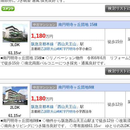
階部分につき眺望 通風 採光良好です。
南円明寺ヶ丘団地 15棟
中古マンション
1,180
万円
徒歩15分
阪急京都本線
「
西山天王山
」駅
3LDK
京都府
乙訓郡大山崎町
字円明寺
小字小倉口
61.15㎡
■南円明寺ヶ丘団地 15棟■ ◇リノベーション物件 令和6年6月 リフォー
で徒歩15分 ◇南北両面バルコニーにつき採光・通風良好です。
南円明寺ヶ丘団地8棟
中古マンション
1,180
万円
徒歩12分
阪急京都本線
「
西山天王山
」駅
2LDK
京都府
乙訓郡大山崎町
字円明寺
小字西法寺
61.15㎡
■南円明寺ヶ丘団地8棟■ ◇物件から阪急西山天王山駅まで徒歩12分 ◇改
◇南向きリビングにつき陽当良好です。 ◇専有面積61.15㎡ ゆとりの2LDK 