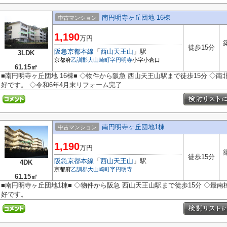
南円明寺ヶ丘団地 16棟
中古マンション
1,190
万円
徒歩15分
阪急京都本線
「
西山天王山
」駅
3LDK
京都府
乙訓郡大山崎町
字円明寺
小字小倉口
61.15㎡
■南円明寺ヶ丘団地 16棟■ ◇物件から阪急 西山天王山駅まで徒歩15分 
好です。 ◇令和6年4月末リフォーム完了
南円明寺ヶ丘団地1棟
中古マンション
1,190
万円
徒歩15分
阪急京都本線
「
西山天王山
」駅
4DK
京都府
乙訓郡大山崎町
字円明寺
61.15㎡
■南円明寺ヶ丘団地1棟■ ◇物件から阪急 西山天王山駅まで徒歩15分 ◇最
好です。