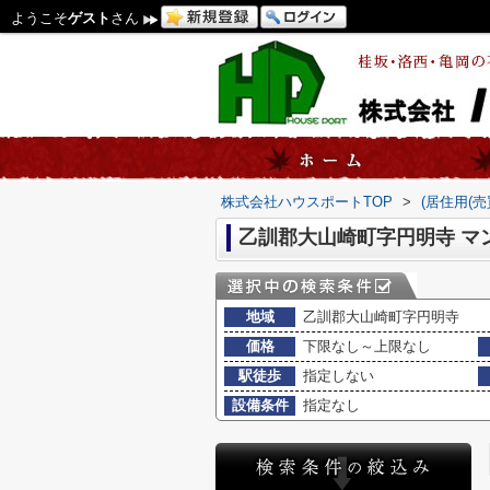
ようこそ
ゲスト
さん
株式会社ハウスポートTOP
>
(居住用(
乙訓郡大山崎町字円明寺 マ
地域
乙訓郡大山崎町字円明寺
価格
下限なし～上限なし
駅徒歩
指定しない
設備条件
指定なし