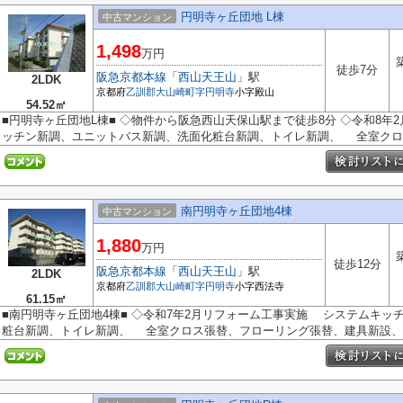
円明寺ヶ丘団地 L棟
中古マンション
1,498
万円
徒歩7分
阪急京都本線
「
西山天王山
」駅
2LDK
京都府
乙訓郡大山崎町
字円明寺
小字殿山
54.52㎡
■円明寺ヶ丘団地L棟■ ◇物件から阪急西山天保山駅まで徒歩8分 ◇令和8
ッチン新調、ユニットバス新調、洗面化粧台新調、トイレ新調、 全室クロス
南円明寺ヶ丘団地4棟
中古マンション
1,880
万円
徒歩12分
阪急京都本線
「
西山天王山
」駅
2LDK
京都府
乙訓郡大山崎町
字円明寺
小字西法寺
61.15㎡
■南円明寺ヶ丘団地4棟■ ◇令和7年2月リフォーム工事実施 システムキッ
粧台新調、トイレ新調、 全室クロス張替、フローリング張替、建具新設、造