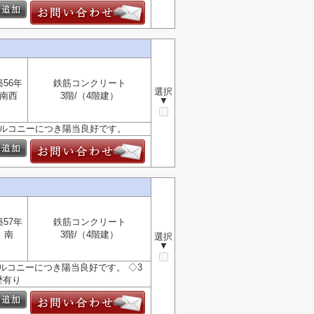
築56年
鉄筋コンクリート
選択
南西
3階/（4階建）
▼
バルコニーにつき陽当良好です。
築57年
鉄筋コンクリート
南
3階/（4階建）
選択
▼
ルコニーにつき陽当良好です。 ◇3
歴有り