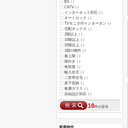
BS
(-)
CATV
(-)
インターネット対応
(-)
オートロック
(-)
TVモニタ付インターホン
(-)
宅配ボックス
(-)
2階以上
(-)
10階以上
(-)
20階以上
(-)
1階の物件
(-)
最上階
(-)
南向き
(-)
角部屋
(-)
輸入住宅
(-)
二世帯住宅
(-)
床下収納
(-)
複層ガラス
(-)
自由設計対応
(-)
16
件が該当
新着物件