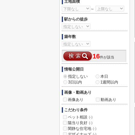
土地面積
～
駅からの徒歩
築年数
16
件が該当
情報公開日
指定しない
本日
3日以内
1週間以内
画像・動画あり
画像あり
動画あり
こだわり条件
ペット相談
(-)
陽当り良好
(-)
閑静な住宅地
(-)
デザイナーズ
(-)