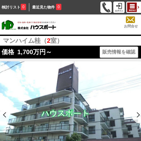
0
0
検討リスト
最近見た物件
お問合せ
マンハイム桂（
2
室）
価格
1,700
万円～
販売情報を確認