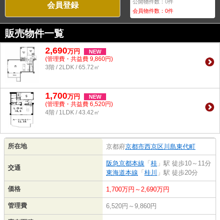
公開物件数：
0
件
会員登録
会員物件数：
0
件
販売物件一覧
2,690
万
円
NEW
(管理費・共益費 9,860円)
3階 / 2LDK / 65.72㎡
1,700
万
円
NEW
(管理費・共益費 6,520円)
4階 / 1LDK / 43.42㎡
所在地
京都府
京都市西京区
川島東代町
阪急京都本線
「
桂
」駅 徒歩10～11分
交通
東海道本線
「
桂川
」駅 徒歩20分
価格
1,700万円～2,690万円
管理費
6,520円～9,860円