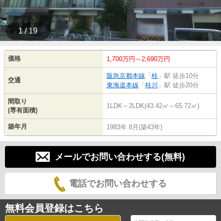
1 / 19
価格
1,700万円～2,690万円
阪急京都本線
「
桂
」駅 徒歩10分
交通
東海道本線
「
桂川
」駅 徒歩20分
間取り
1LDK～2LDK(43.42㎡～65.72㎡)
(専有面積)
築年月
1983年 8月(築43年)
メールでお問い合わせする(無料)
電話でお問い合わせする
無料会員登録はこちら