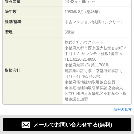
専有面積
43.42㎡～65.72㎡
築年数
1983年 8月 (築43年)
種別/構造
中古マンション/鉄筋コンクリート
階建
5階建
株式会社ハウスポート
京都府京都市西京区大枝北沓掛町２
丁目１２ サンシティ桂坂1番館 5
TEL:0120-21-8050
京都府知事 (5) 第11708号
取扱会社
建設業の許可票 京都府知事許可
（般－4）第37468号
京都府宅地建物取引協会会員
全国宅地建物取引業保証協会会員
公益社団法人近畿地区不動産公正取
引協議会加盟
情報の見方
メールでお問い合わせする(無料)