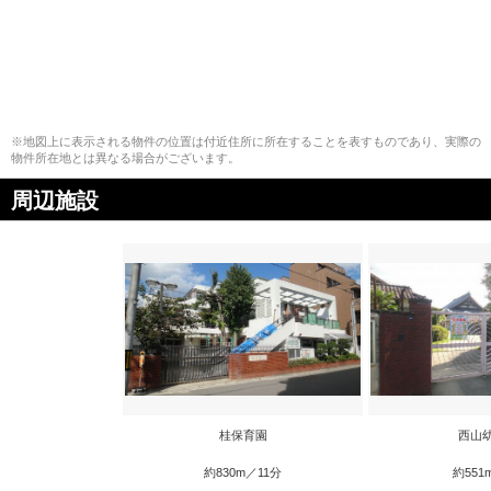
※地図上に表示される物件の位置は付近住所に所在することを表すものであり、実際の
物件所在地とは異なる場合がございます。
周辺施設
桂保育園
西山
約830m／11分
約551