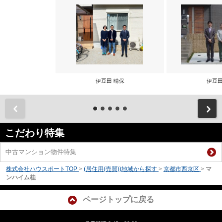
伊豆田 晴保
伊豆田
前
こだわり特集
中古マンション物件特集
株式会社ハウスポートTOP
>
(居住用(売買))地域から探す
>
京都市西京区
>
マ
ンハイム桂
ページトップに戻る