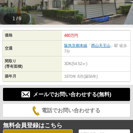
1 / 9
価格
480万円
阪急京都本線
「
西山天王山
」駅 徒歩
交通
7分
間取り
3DK(54.52㎡)
(専有面積)
築年月
1970年 8月(築56年)
メールでお問い合わせする(無料)
電話でお問い合わせする
無料会員登録はこちら