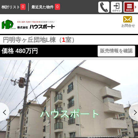
0
0
検討リスト
最近見た物件
お問合せ
円明寺ヶ丘団地L棟（
1
室）
価格
480万円
販売情報を確認