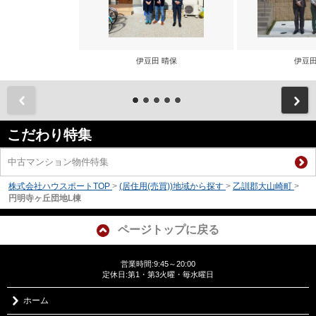
伊豆田 晴保
伊豆田
前
こだわり特集
中古マンション物件特集
株式会社ハウスポートTOP
>
(居住用(売買))地域から探す
>
乙訓郡大山崎町
>
円明寺ヶ丘団地L棟
ページトップに戻る
営業時間:9:45～20:00
定休日:第1・第3火曜・毎水曜日
ホーム