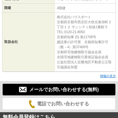
階建
4階建
株式会社ハウスポート
京都府京都市西京区大枝北沓掛町２
丁目１２ サンシティ桂坂1番館 5
TEL:0120-21-8050
京都府知事 (5) 第11708号
取扱会社
建設業の許可票 京都府知事許可
（般－4）第37468号
京都府宅地建物取引協会会員
全国宅地建物取引業保証協会会員
公益社団法人近畿地区不動産公正取
引協議会加盟
情報の見方
メールでお問い合わせする(無料)
電話でお問い合わせする
無料会員登録はこちら