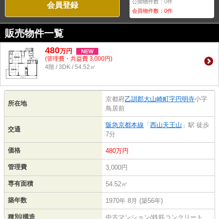
公開物件数：
0
件
会員登録
会員物件数：
0
件
販売物件一覧
480
万
円
NEW
(管理費・共益費 3,000円)
4階 / 3DK / 54.52㎡
京都府
乙訓郡大山崎町
字円明寺
小字
所在地
鳥居前
阪急京都本線
「
西山天王山
」駅 徒歩
交通
7分
価格
480万円
管理費
3,000円
専有面積
54.52㎡
築年数
1970年 8月 (築56年)
種別/構造
中古マンション/鉄筋コンクリート