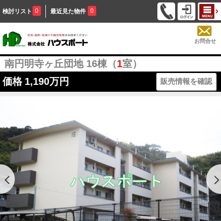
0
0
検討リスト
最近見た物件
お問合せ
南円明寺ヶ丘団地 16棟（
1
室）
価格
1,190万円
販売情報を確認