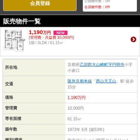
公開物件数：
0
件
会員登録
会員物件数：
0
件
販売物件一覧
1,190
万
円
NEW
(管理費・共益費 10,000円)
1階 / 3LDK / 61.15㎡
京都府
乙訓郡大山崎町
字円明寺
小字
所在地
小倉口
阪急京都本線
「
西山天王山
」駅 徒歩
交通
15分
価格
1,190万円
管理費
10,000円
専有面積
61.15㎡
築年数
1973年 6月 (築53年)
種別/構造