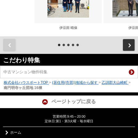
伊豆田 晴保
伊豆田
前
こだわり特集
中古マンション物件特集
株式会社ハウスポートTOP
>
(居住用(売買))地域から探す
>
乙訓郡大山崎町
>
南円明寺ヶ丘団地 16棟
ページトップに戻る
営業時間:9:45～20:00
定休日:第1・第3火曜・毎水曜日
ホーム