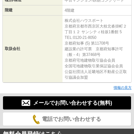
中古マンション/鉄筋コンクリート
階建
4階建
株式会社ハウスポート
京都府京都市西京区大枝北沓掛町２
丁目１２ サンシティ桂坂1番館 5
TEL:0120-21-8050
京都府知事 (5) 第11708号
取扱会社
建設業の許可票 京都府知事許可
（般－4）第37468号
京都府宅地建物取引協会会員
全国宅地建物取引業保証協会会員
公益社団法人近畿地区不動産公正取
引協議会加盟
情報の見方
メールでお問い合わせする(無料)
電話でお問い合わせする