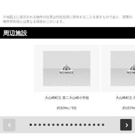
※地図上に表示される物件の位置は付近住所に所在することを表すものであり、実際の
物件所在地とは異なる場合がございます。
周辺施設
大山崎町立 第二大山崎小学校
大山崎町立 
約324m／5分
約1574
前