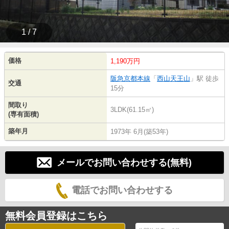
1 / 7
価格
1,190万円
阪急京都本線
「
西山天王山
」駅 徒歩
交通
15分
間取り
3LDK(61.15㎡)
(専有面積)
築年月
1973年 6月(築53年)
メールでお問い合わせする(無料)
電話でお問い合わせする
無料会員登録はこちら