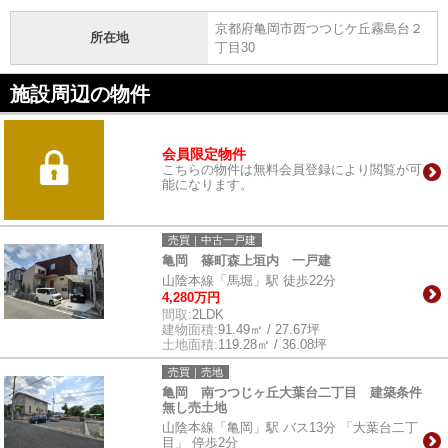
京都府亀岡市西つつじケ丘霧島台２
所在地
丁目30
施設周辺の物件
会員限定物件
こちらの物件は無料会員登録により閲覧が可
能になります。
売買｜中古一戸建
亀岡 篠町森上垣内 一戸建
山陰本線「馬堀」駅 徒歩22分
4,280万円
間取:
2LDK
建物面積:
91.49㎡ / 27.67坪
土地面積:
119.28㎡ / 36.08坪
売買｜売地
亀岡 南つつじヶ丘大葉台二丁目 建築条件
無し売土地
山陰本線「亀岡」駅 バス13分 「大葉台二丁
目」 停歩2分