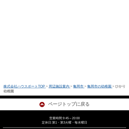
株式会社ハウスポートTOP
>
周辺施設案内
>
亀岡市
>
亀岡市の幼稚園
>
ひかり
幼稚園
ページトップに戻る
営業時間:9:45～20:00
定休日:第1・第3火曜・毎水曜日