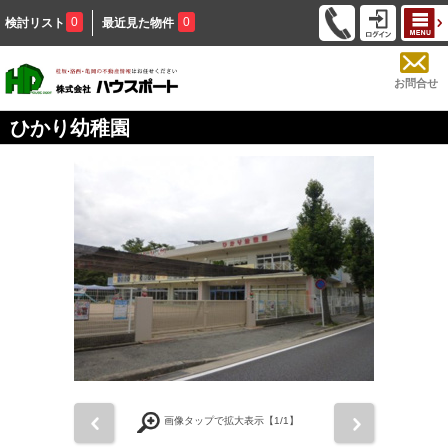
0
0
検討リスト
最近見た物件
お問合せ
ひかり幼稚園
前
次
画像タップで拡大表示【
1
/1】