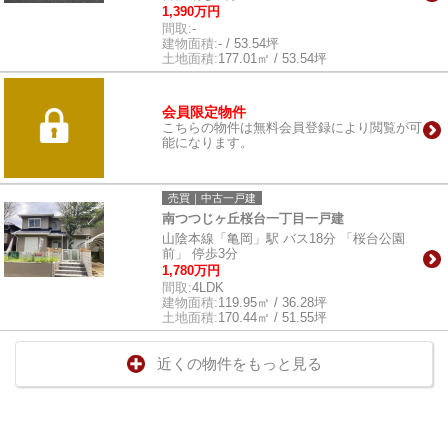
1,390万円
間取:
-
建物面積:
- / 53.54坪
土地面積:
177.01㎡ / 53.54坪
会員限定物件
こちらの物件は無料会員登録により閲覧が可
能になります。
売買｜中古一戸建
南つつじヶ丘桜台一丁目一戸建
山陰本線「亀岡」駅 バス18分 「桜台公園
前」 停歩3分
1,780万円
間取:
4LDK
建物面積:
119.95㎡ / 36.28坪
土地面積:
170.44㎡ / 51.55坪
近くの物件をもっと見る