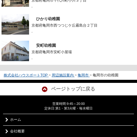
京都府亀岡市千代川町小川３丁目
-
ひかり幼稚園
京都府亀岡市西つつじケ丘霧島台２丁目
-
安町幼稚園
京都府亀岡市安町小屋場
-
株式会社ハウスポートTOP
>
周辺施設案内
>
亀岡市
>
亀岡市の幼稚園
ページトップに戻る
営業時間:9:45～20:00
定休日:第1・第3火曜・毎水曜日
ホーム
会社概要