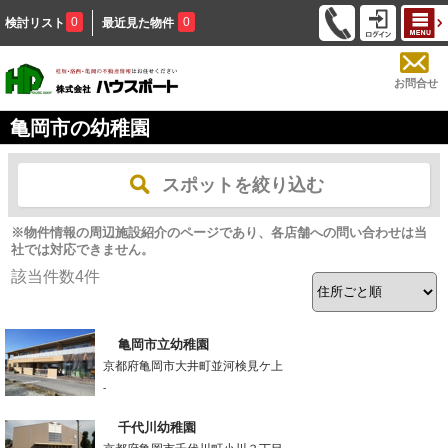
0
0
検討リスト
最近見た物件
お問合せ
亀岡市の幼稚園
スポットを絞り込む
※物件情報の周辺施設紹介のページであり、各店舗への問い合わせは当
社では対応できません。
該当件数
4
件
亀岡市立幼稚園
京都府亀岡市大井町並河検見ケ上
-
千代川幼稚園