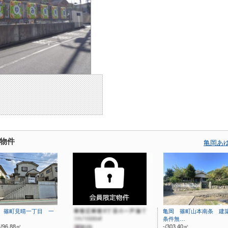
物件
亀岡あ
 篠町見晴一丁目 一
亀岡 篠町山本南条 建
条件無…
/96.88㎡
-/303.40㎡