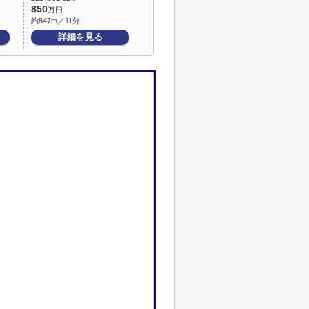
850
万円
約847m／11分
詳細を見る