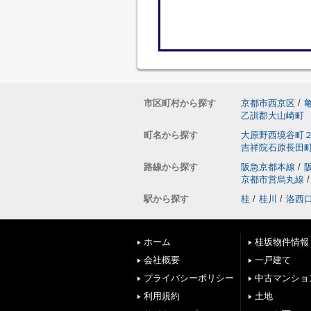
市区町村から探す
京都市西京区
/
乙訓郡大山崎町
町名から探す
大原野西境谷町
吉祥院石原長田
路線から探す
阪急京都本線
/
京都市営烏丸線
/
駅から探す
桂
/
桂川
/
洛西
ホーム
桂坂物件情報
会社概要
一戸建て
プライバシーポリシー
中古マンショ
利用規約
土地