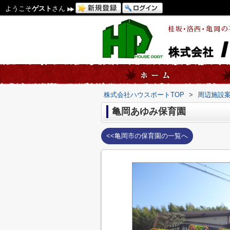
ようこそ
ゲスト
さん
株式会社ハウスポートTOP
>
周辺施設
亀岡あゆみ保育園
<<亀岡市の保育園の一覧へ