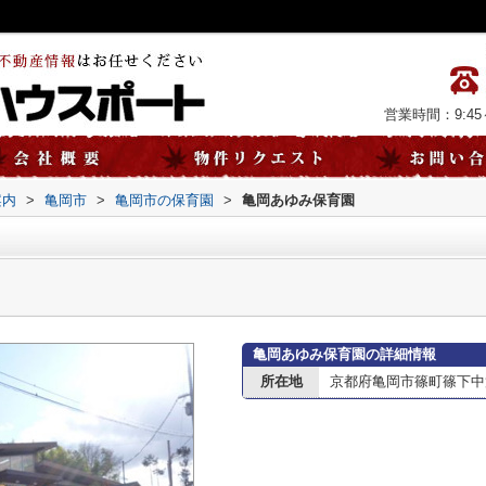
営業時間：9:45～
案内
>
亀岡市
>
亀岡市の保育園
>
亀岡あゆみ保育園
亀岡あゆみ保育園の詳細情報
所在地
京都府亀岡市篠町篠下中