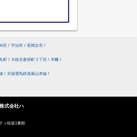
科区
/
宇治市
/
長岡京市
/
丸町
/
大枝北沓掛町３丁目
/
木幡
/
線
/
京福電気鉄道嵐山本線
/
株式会社ハ
ティ桂坂1番館