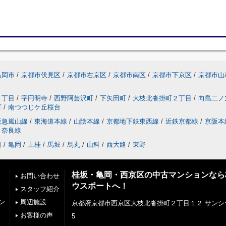
亀岡市
/
京都市伏見区
/
京都市右京区
/
京都市南区
/
京都市下京区
/
京都市山
２丁目
/
字円明寺
/
西野阿芸沢町
/
下矢田町
/
大枝北沓掛町２丁目
/
向島二ノ
町
/
南つつじケ丘桜台
阪急嵐山線
/
東海道本線
/
山陰本線
/
京都地下鉄東西線
/
近鉄京都線
/
京阪本
奈良線
口
/
亀岡
/
上桂
/
馬堀
/
烏丸
/
山科
/
西大路
/
東野
桂坂・亀岡・西京区の中古マンションなら
お問い合わせ
ウスポートへ！
スタッフ紹介
ン
周辺施設
京都府京都市西京区大枝北沓掛町２丁目１２ サンシ
お客様の声
5