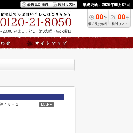
最終更新：2026年08月07日
00
00
件
件
最近見た物件
検討リスト
20:00
定休日：第1・第3火曜・毎水曜日
筋４５－１
MAP
▼