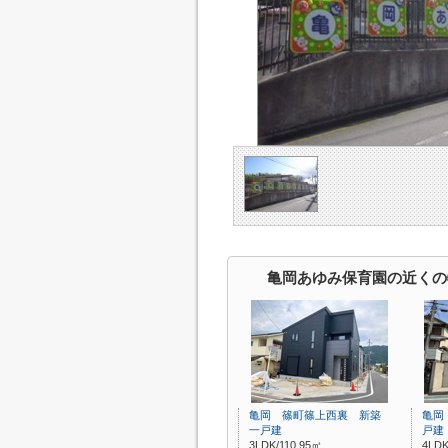
亀岡あゆみ保育園の近くの
亀岡 篠町篠上西裏 新築
亀岡
一戸建
戸建
3LDK/110.95㎡
4LDK