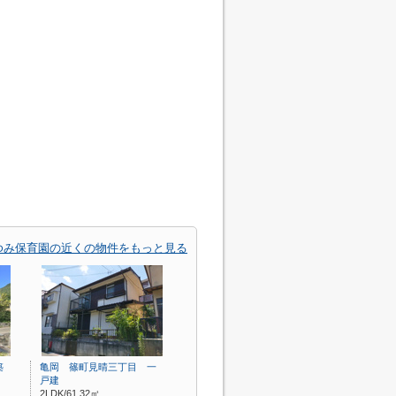
ゆみ保育園の近くの物件をもっと見る
築
亀岡 篠町見晴三丁目 一
戸建
2LDK/61.32㎡