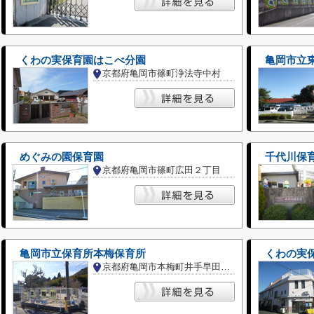
くわの実保育園はこべ分園
亀岡市立
京都府亀岡市篠町浄法寺中村
めぐみの園保育園
千代川保
京都府亀岡市篠町広田２丁目
亀岡市立保育所本梅保育所
くわの実
京都府亀岡市本梅町井手早田垣内