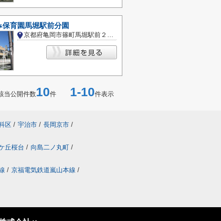
み保育園馬堀駅前分園
京都府亀岡市篠町馬堀駅前２丁目
10
1-10
該当公開件数
件
件表示
科区
/
宇治市
/
長岡京市
/
ケ丘桜台
/
向島二ノ丸町
/
線
/
京福電気鉄道嵐山本線
/