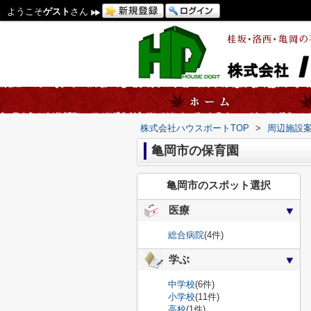
ようこそ
ゲスト
さん
株式会社ハウスポートTOP
>
周辺施設
亀岡市の保育園
亀岡市のスポット選択
医療
総合病院
(4件)
学ぶ
中学校
(6件)
小学校
(11件)
高校
(1件)