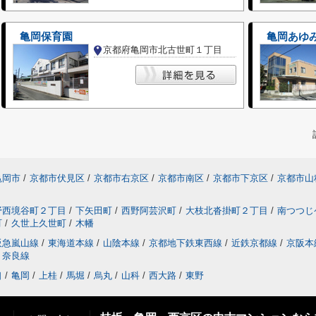
亀岡保育園
亀岡あゆ
京都府亀岡市北古世町１丁目
亀岡市
/
京都市伏見区
/
京都市右京区
/
京都市南区
/
京都市下京区
/
京都市山
野西境谷町２丁目
/
下矢田町
/
西野阿芸沢町
/
大枝北沓掛町２丁目
/
南つつじ
町
/
久世上久世町
/
木幡
阪急嵐山線
/
東海道本線
/
山陰本線
/
京都地下鉄東西線
/
近鉄京都線
/
京阪本
奈良線
口
/
亀岡
/
上桂
/
馬堀
/
烏丸
/
山科
/
西大路
/
東野