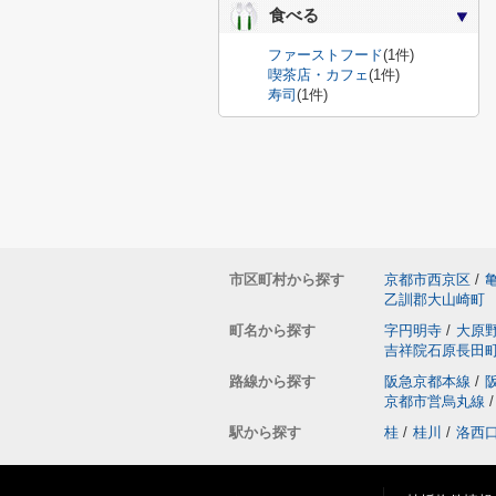
食べる
ファーストフード
(1件)
喫茶店・カフェ
(1件)
寿司
(1件)
市区町村から探す
京都市西京区
/
乙訓郡大山崎町
町名から探す
字円明寺
/
大原
吉祥院石原長田
路線から探す
阪急京都本線
/
京都市営烏丸線
/
駅から探す
桂
/
桂川
/
洛西