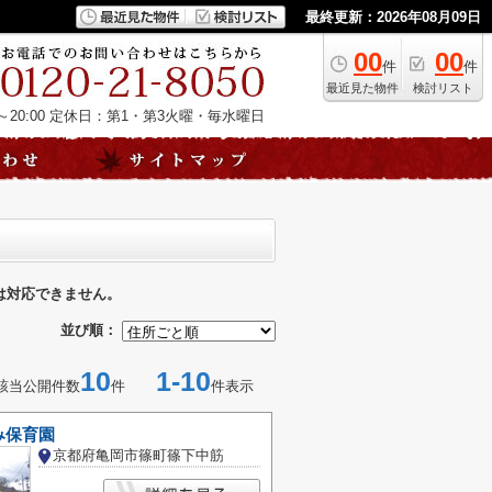
最終更新：2026年08月09日
00
00
件
件
最近見た物件
検討リスト
20:00
定休日：第1・第3火曜・毎水曜日
は対応できません。
並び順：
10
1-10
該当公開件数
件
件表示
み保育園
京都府亀岡市篠町篠下中筋