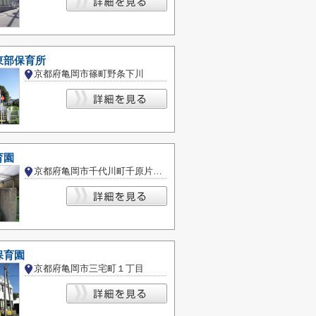
東部保育所
京都府亀岡市篠町野条下川
育園
京都府亀岡市千代川町千原片ボコ
保育園
京都府亀岡市三宅町１丁目