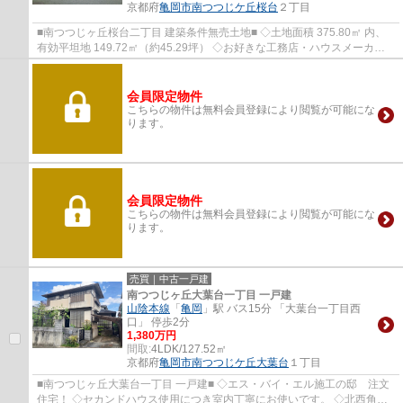
京都府
亀岡市
南つつじケ丘桜台
２丁目
■南つつじヶ丘桜台二丁目 建築条件無売土地■ ◇土地面積 375.80㎡ 内、
有効平坦地 149.72㎡（約45.29坪） ◇お好きな工務店・ハウスメーカー
にて建築して頂けます。 ◇物件より京阪バス ...
会員限定物件
こちらの物件は無料会員登録により閲覧が可能にな
ります。
会員限定物件
こちらの物件は無料会員登録により閲覧が可能にな
ります。
売買｜中古一戸建
南つつじヶ丘大葉台一丁目 一戸建
山陰本線
「
亀岡
」駅 バス15分 「大葉台一丁目西
口」 停歩2分
1,380万円
間取:
4LDK/127.52㎡
京都府
亀岡市
南つつじケ丘大葉台
１丁目
■南つつじヶ丘大葉台一丁目 一戸建■ ◇エス・バイ・エル施工の邸 注文
住宅！ ◇セカンドハウス使用につき室内丁寧にお使いです。 ◇北西角地