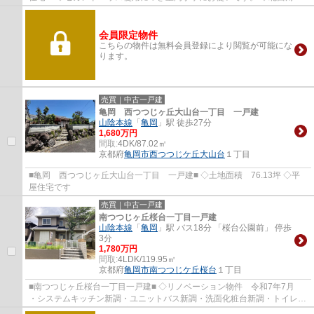
につき通風 採光良好です。 ◇土地約48.41坪 ...
会員限定物件
こちらの物件は無料会員登録により閲覧が可能にな
ります。
売買｜中古一戸建
亀岡 西つつじヶ丘大山台一丁目 一戸建
山陰本線
「
亀岡
」駅 徒歩27分
1,680万円
間取:
4DK/87.02㎡
京都府
亀岡市
西つつじケ丘大山台
１丁目
■亀岡 西つつじヶ丘大山台一丁目 一戸建■ ◇土地面積 76.13坪 ◇平
屋住宅です
売買｜中古一戸建
南つつじヶ丘桜台一丁目一戸建
山陰本線
「
亀岡
」駅 バス18分 「桜台公園前」 停歩
3分
1,780万円
間取:
4LDK/119.95㎡
京都府
亀岡市
南つつじケ丘桜台
１丁目
■南つつじヶ丘桜台一丁目一戸建■ ◇リノベーション物件 令和7年7月
・システムキッチン新調・ユニットバス新調・洗面化粧台新調・トイレ新
調 ・全室クロス張替・全室フローリング張...