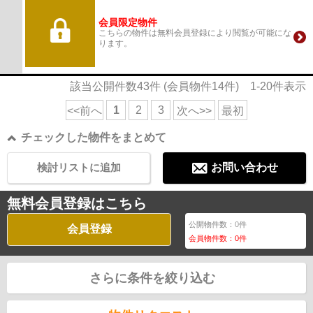
会員限定物件
こちらの物件は無料会員登録により閲覧が可能にな
ります。
該当公開件数
43
件 (会員物件
14
件)
1-20
件表示
1
2
3
<<前へ
次へ>>
最初
チェックした物件をまとめて
検討リストに追加
お問い合わせ
無料会員登録はこちら
公開物件数：
0
件
会員登録
会員物件数：
0
件
さらに条件を絞り込む