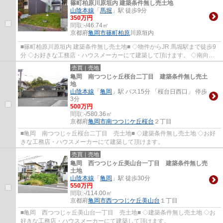
篠町柏原川原垣内 建築条件無し売土地
山陰本線
「
馬堀
」駅 徒歩9分
350万円
間取:
-/46.74㎡
京都府
亀岡市
篠町柏原
川原垣内
■篠町柏原川原垣内 建築条件無し売土地■ ◇物件からJR 馬堀駅まで徒歩9
分 ◇お好きな工務店・ハウスメーカーにて建築して頂けます。 ◇南向き
につき陽当たり・通風良好です。
売買｜売地
亀岡 南つつじヶ丘桜台二丁目 建築条件無し売土
地
山陰本線
「
亀岡
」駅 バス15分 「桜台日西口」 停歩
3分
500万円
間取:
-/580.36㎡
京都府
亀岡市
南つつじケ丘桜台
２丁目
■亀岡 南つつじヶ丘桜台二丁目 売土地■ ◇建築条件無し売土地 ◇お好
きな工務店・ハウスメーカーにて建築して頂けます。
売買｜売地
亀岡 西つつじヶ丘美山台一丁目 建築条件無し売
土地
山陰本線
「
亀岡
」駅 徒歩30分
550万円
間取:
-/114.00㎡
京都府
亀岡市
西つつじケ丘美山台
１丁目
■亀岡 西つつじヶ丘美山台一丁目 売土地■ ◇建築条件無し売土地 ◇お
好きな工務店・ハウスメーカーにて建築して頂けます。