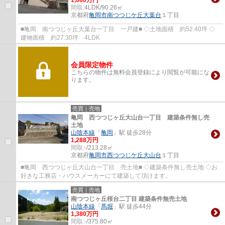
間取:
4LDK/90.26㎡
京都府
亀岡市
南つつじケ丘大葉台
１丁目
■亀岡 南つつじヶ丘大葉台一丁目 一戸建■ ◇土地面積 約52.40坪 ◇
建物面積 約27.30坪 4LDK
会員限定物件
こちらの物件は無料会員登録により閲覧が可能にな
ります。
売買｜売地
亀岡 西つつじヶ丘大山台一丁目 建築条件無し売
土地
山陰本線
「
亀岡
」駅 徒歩28分
1,288万円
間取:
-/213.28㎡
京都府
亀岡市
西つつじケ丘大山台
１丁目
■亀岡 西つつじヶ丘大山台一丁目 売土地■ ◇建築条件無し売土地 ◇お
好きな工務店・ハウスメーカーにて建築して頂けます。
売買｜売地
南つつじヶ丘桜台二丁目 建築条件無売土地
山陰本線
「
馬堀
」駅 徒歩44分
1,380万円
間取:
-/375.80㎡