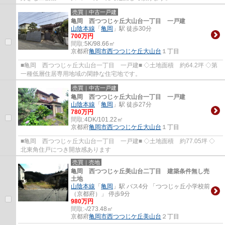
売買｜中古一戸建
亀岡 西つつじヶ丘大山台一丁目 一戸建
山陰本線
「
亀岡
」駅 徒歩30分
700万円
間取:
5K/98.66㎡
京都府
亀岡市
西つつじケ丘大山台
１丁目
■亀岡 西つつじヶ丘大山台一丁目 一戸建■ ◇土地面積 約64.2坪 ◇第
一種低層住居専用地域の閑静な住宅地です。
売買｜中古一戸建
亀岡 西つつじヶ丘大山台一丁目 一戸建
山陰本線
「
亀岡
」駅 徒歩27分
780万円
間取:
4DK/101.22㎡
京都府
亀岡市
西つつじケ丘大山台
１丁目
■亀岡 西つつじヶ丘大山台一丁目 一戸建■ ◇土地面積 約77.05坪 ◇
北東角住戸につき開放感あります
売買｜売地
亀岡 西つつじヶ丘美山台二丁目 建築条件無し売
土地
山陰本線
「
亀岡
」駅 バス4分 「つつじヶ丘小学校前
（京都府）」 停歩9分
980万円
間取:
-/273.48㎡
京都府
亀岡市
西つつじケ丘美山台
２丁目