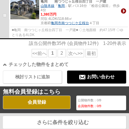
亀岡 南つつじヶ丘桜台四丁目 一戸建
山陰本線
「
亀岡
」駅 バス16分 「桧谷公園前」 停歩
4分
1,380万円
間取:
4LDK/118.66㎡
京都府
亀岡市
南つつじケ丘桜台
４丁目
■亀岡 南つつじヶ丘桜台四丁目 一戸建■ ◇土地面積 約47.15坪 ◇ゆ
とりある4LDK
該当公開件数
35
件 (会員物件
12
件)
1-20
件表示
1
2
<<前へ
次へ>>
最初
チェックした物件をまとめて
検討リストに追加
お問い合わせ
無料会員登録はこちら
公開物件数：
0
件
会員登録
会員物件数：
0
件
さらに条件を絞り込む