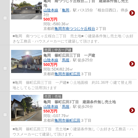
亀岡 南つつじヶ丘桜台二丁目 建築条件無し売土
地
山陰本線
「
亀岡
」駅 バス15分 「桜台日西口」 停歩
3分
500万円
間取:
-/580.36㎡
京都府
亀岡市
南つつじケ丘桜台
２丁目
■亀岡 南つつじヶ丘桜台二丁目 売土地■ ◇建築条件無し売土地 ◇お好
きな工務店・ハウスメーカーにて建築して頂けます。
売買｜中古一戸建
亀岡 篠町広田三丁目 一戸建
山陰本線
「
馬堀
」駅 徒歩25分
500万円
間取:
5DK/82.26㎡
京都府
亀岡市
篠町広田
３丁目
■亀岡 篠町広田三丁目 一戸建■ ◇土地面積 約31.36坪 ◇建て替え用
地としてもご活用頂けます
売買｜売地
亀岡 篠町広田3丁目 建築条件無し売土地
山陰本線
「
馬堀
」駅 徒歩26分
550万円
間取:
-/107.79㎡
京都府
亀岡市
篠町広田
３丁目
■亀岡 篠町広田三丁目 売土地■ ◇建築条件無し ◇お好きな工務店・ハ
ウスメーカーにて建築して頂けます。