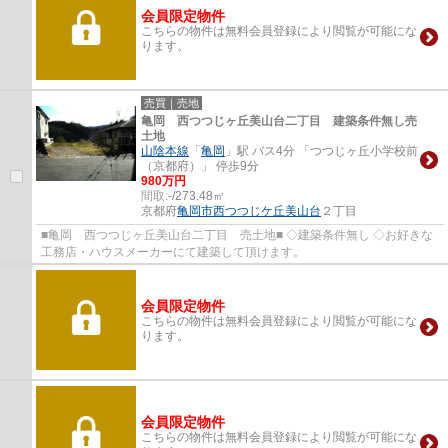
会員限定物件
こちらの物件は無料会員登録により閲覧が可能にな
ります。
売買｜売地
亀岡 西つつじヶ丘美山台二丁目 建築条件無し売
土地
山陰本線
「
亀岡
」駅 バス4分 「つつじヶ丘小学校前
（京都府）」 停歩9分
980万円
間取:
-/273.48㎡
京都府
亀岡市
西つつじケ丘美山台
２丁目
■亀岡 西つつじヶ丘美山台二丁目 売土地■ ◇建築条件無し ◇お好きな
工務店・ハウスメーカーにて建築して頂けます。
会員限定物件
こちらの物件は無料会員登録により閲覧が可能にな
ります。
会員限定物件
こちらの物件は無料会員登録により閲覧が可能にな