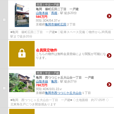
売買｜中古一戸建
亀岡 篠町広田二丁目 一戸建
山陰本線
「
馬堀
」駅 徒歩20分
580万円
間取:
3DK/54.37㎡
京都府
亀岡市
篠町広田
２丁目
■亀岡 篠町広田二丁目 一戸建■ ◇駐車スペース完備 ◇物件からJR馬堀
駅まで徒歩20分
会員限定物件
こちらの物件は無料会員登録により閲覧が可能にな
ります。
売買｜中古一戸建
亀岡 西つつじヶ丘大山台一丁目 一戸建
山陰本線
「
亀岡
」駅 徒歩27分
780万円
間取:
4DK/101.22㎡
京都府
亀岡市
西つつじケ丘大山台
１丁目
■亀岡 西つつじヶ丘大山台一丁目 一戸建■ ◇土地面積 約77.05坪 ◇
北東角住戸につき開放感あります