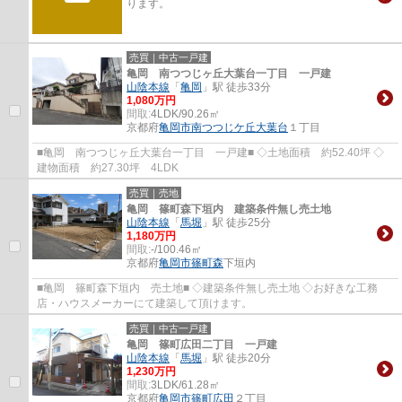
ります。
売買｜中古一戸建
亀岡 南つつじヶ丘大葉台一丁目 一戸建
山陰本線
「
亀岡
」駅 徒歩33分
1,080万円
間取:
4LDK/90.26㎡
京都府
亀岡市
南つつじケ丘大葉台
１丁目
■亀岡 南つつじヶ丘大葉台一丁目 一戸建■ ◇土地面積 約52.40坪 ◇
建物面積 約27.30坪 4LDK
売買｜売地
亀岡 篠町森下垣内 建築条件無し売土地
山陰本線
「
馬堀
」駅 徒歩25分
1,180万円
間取:
-/100.46㎡
京都府
亀岡市
篠町森
下垣内
■亀岡 篠町森下垣内 売土地■ ◇建築条件無し売土地 ◇お好きな工務
店・ハウスメーカーにて建築して頂けます。
売買｜中古一戸建
亀岡 篠町広田二丁目 一戸建
山陰本線
「
馬堀
」駅 徒歩20分
1,230万円
間取:
3LDK/61.28㎡
京都府
亀岡市
篠町広田
２丁目