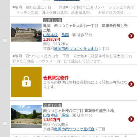
■亀岡 篠町広田二丁目 一戸建■ ◇令和3年11月リノベーション工事完了
キッチン新調、洗面化粧台新調、給湯器新調、 全室クロス張替、畳
表替え、襖張替え、 外壁塗装、エアコン2...
売買｜売地
亀岡 西つつじヶ丘大山台一丁目 建築条件無し売
土地
山陰本線
「
亀岡
」駅 徒歩28分
1,288万円
間取:
-/213.28㎡
京都府
亀岡市
西つつじケ丘大山台
１丁目
■亀岡 西つつじヶ丘大山台一丁目 売土地■ ◇建築条件無し売土地 ◇お
好きな工務店・ハウスメーカーにて建築して頂けます。
会員限定物件
こちらの物件は無料会員登録により閲覧が可能にな
ります。
売買｜売地
南つつじヶ丘桜台二丁目 建築条件無売土地
山陰本線
「
馬堀
」駅 徒歩44分
1,380万円
間取:
-/375.80㎡
京都府
亀岡市
南つつじケ丘桜台
２丁目