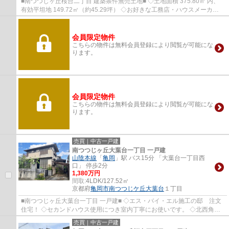
■南つつじヶ丘桜台二丁目 建築条件無売土地■ ◇土地面積 375.80㎡ 内、
有効平坦地 149.72㎡（約45.29坪） ◇お好きな工務店・ハウスメーカー
にて建築して頂けます。 ◇物件より京阪バス ...
会員限定物件
こちらの物件は無料会員登録により閲覧が可能にな
ります。
会員限定物件
こちらの物件は無料会員登録により閲覧が可能にな
ります。
売買｜中古一戸建
南つつじヶ丘大葉台一丁目 一戸建
山陰本線
「
亀岡
」駅 バス15分 「大葉台一丁目西
口」 停歩2分
1,380万円
間取:
4LDK/127.52㎡
京都府
亀岡市
南つつじケ丘大葉台
１丁目
■南つつじヶ丘大葉台一丁目 一戸建■ ◇エス・バイ・エル施工の邸 注文
住宅！ ◇セカンドハウス使用につき室内丁寧にお使いです。 ◇北西角地
につき通風 採光良好です。 ◇土地約48.41坪 ...
売買｜中古一戸建