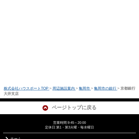
株式会社ハウスポートTOP
>
周辺施設案内
>
亀岡市
>
亀岡市の銀行
>
京都銀行
大井支店
ページトップに戻る
営業時間:9:45～20:00
定休日:第1・第3火曜・毎水曜日
ホーム