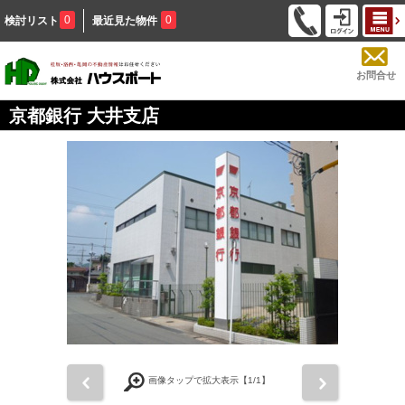
0
0
検討リスト
最近見た物件
お問合せ
京都銀行 大井支店
前
次
画像タップで拡大表示【
1
/1】