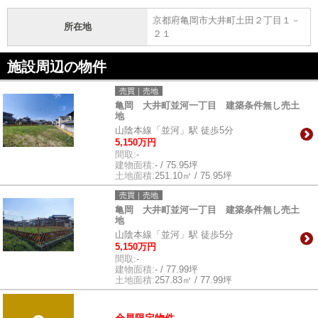
京都府亀岡市大井町土田２丁目１－
所在地
２１
施設周辺の物件
売買｜売地
亀岡 大井町並河一丁目 建築条件無し売土
地
山陰本線「並河」駅 徒歩5分
5,150万円
間取:
-
建物面積:
- / 75.95坪
土地面積:
251.10㎡ / 75.95坪
売買｜売地
亀岡 大井町並河一丁目 建築条件無し売土
地
山陰本線「並河」駅 徒歩5分
5,150万円
間取:
-
建物面積:
- / 77.99坪
土地面積:
257.83㎡ / 77.99坪
会員限定物件