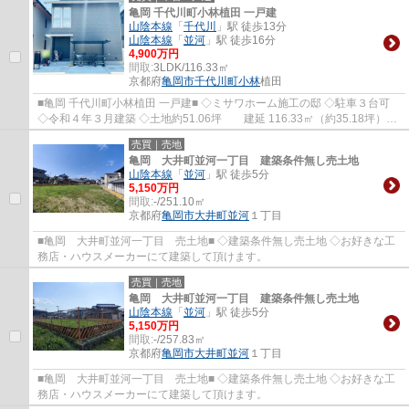
亀岡 千代川町小林植田 一戸建
山陰本線
「
千代川
」駅 徒歩13分
山陰本線
「
並河
」駅 徒歩16分
4,900万円
間取:
3LDK/116.33㎡
京都府
亀岡市
千代川町小林
植田
■亀岡 千代川町小林植田 一戸建■ ◇ミサワホーム施工の邸 ◇駐車３台可
◇令和４年３月建築 ◇土地約51.06坪 建延 116.33㎡（約35.18坪）
3LDK+納戸+WIC
売買｜売地
亀岡 大井町並河一丁目 建築条件無し売土地
山陰本線
「
並河
」駅 徒歩5分
5,150万円
間取:
-/251.10㎡
京都府
亀岡市
大井町並河
１丁目
■亀岡 大井町並河一丁目 売土地■ ◇建築条件無し売土地 ◇お好きな工
務店・ハウスメーカーにて建築して頂けます。
売買｜売地
亀岡 大井町並河一丁目 建築条件無し売土地
山陰本線
「
並河
」駅 徒歩5分
5,150万円
間取:
-/257.83㎡
京都府
亀岡市
大井町並河
１丁目
■亀岡 大井町並河一丁目 売土地■ ◇建築条件無し売土地 ◇お好きな工
務店・ハウスメーカーにて建築して頂けます。