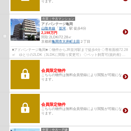
ります。
売買｜中古マンション
アドバンテージ亀岡
山陰本線
「
並河
」駅 徒歩4分
2,198万円
間取:
2LDK/72.28㎡
京都府
亀岡市
大井町土田
２丁目
■アドバンテージ亀岡■ ◇物件からJR並河駅まで徒歩4分 ◇専有面積72.28
㎡ ゆとりの2LDK（3LDKに間取り変更可） ◇ペット飼育可(規約有) ◇1
階部分 専用庭221.22㎡ ガーデニング楽しめま...
会員限定物件
こちらの物件は無料会員登録により閲覧が可能にな
ります。
会員限定物件
こちらの物件は無料会員登録により閲覧が可能にな
ります。
売買｜中古一戸建