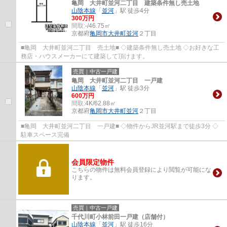
亀岡 大井町並河二丁目 建築条件無し売土地
山陰本線
「
並河
」駅 徒歩4分
300万円
間取:
-/46.75㎡
京都府
亀岡市
大井町並河
２丁目
■亀岡 大井町並河二丁目 売土地■ ◇建築条件無し売土地 ◇お好きな工
務店・ハウスメーカーにて建築して頂けます。
売買｜中古一戸建
亀岡 大井町並河二丁目 一戸建
山陰本線
「
並河
」駅 徒歩3分
600万円
間取:
4K/62.88㎡
京都府
亀岡市
大井町並河
２丁目
■亀岡 大井町並河二丁目 一戸建■ ◇物件からJR並河駅まで徒歩3分 ◇
駐車スペース完備
会員限定物件
こちらの物件は無料会員登録により閲覧が可能にな
ります。
売買｜中古一戸建
千代川町小林前田一戸建（店舗付）
山陰本線
「
並河
」駅 徒歩16分