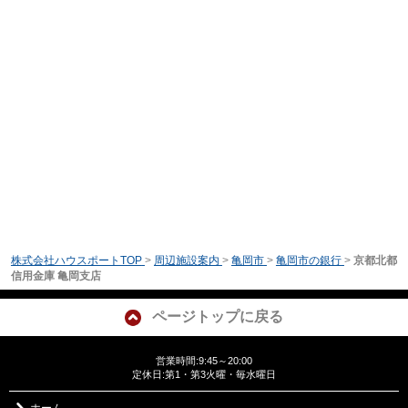
株式会社ハウスポートTOP
>
周辺施設案内
>
亀岡市
>
亀岡市の銀行
>
京都北都
信用金庫 亀岡支店
ページトップに戻る
営業時間:9:45～20:00
定休日:第1・第3火曜・毎水曜日
ホーム