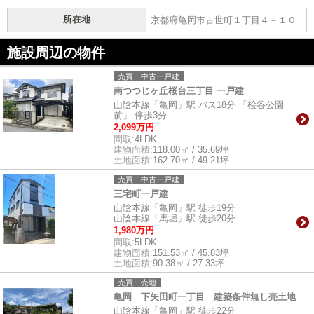
所在地
京都府亀岡市古世町１丁目４－１０
施設周辺の物件
売買｜中古一戸建
南つつじヶ丘桜台三丁目 一戸建
山陰本線「亀岡」駅 バス18分 「桧谷公園
前」 停歩3分
2,099万円
間取:
4LDK
建物面積:
118.00㎡ / 35.69坪
土地面積:
162.70㎡ / 49.21坪
売買｜中古一戸建
三宅町一戸建
山陰本線「亀岡」駅 徒歩19分
山陰本線「馬堀」駅 徒歩20分
1,980万円
間取:
5LDK
建物面積:
151.53㎡ / 45.83坪
土地面積:
90.38㎡ / 27.33坪
売買｜売地
亀岡 下矢田町一丁目 建築条件無し売土地
山陰本線「亀岡」駅 徒歩22分