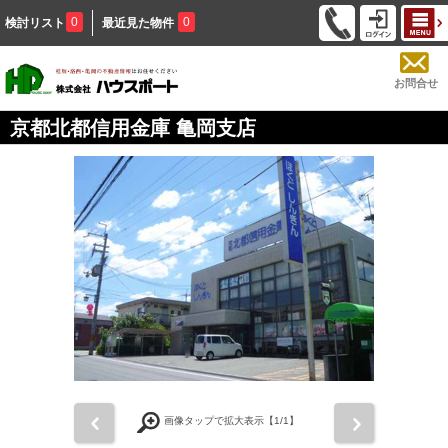
0
0
検討リスト
最近見た物件
お問合せ
京都北都信用金庫 亀岡支店
前
次
画像タップで拡大表示【
1
/1】