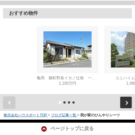
おすすめ物件
亀岡 篠町野条イカノ辻南 一戸建
ユニハイム
2,100万円
1,0
株式会社ハウスポートTOP
>
ブログ記事一覧
>
我が家のひんやりシーツ
ページトップに戻る