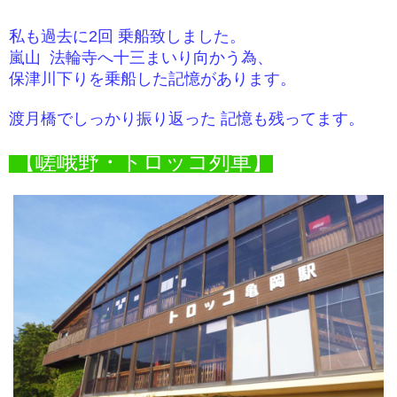
私も過去に2回 乗船致しました。
嵐山 法輪寺へ十三まいり向かう為、
保津川下りを乗船した記憶があります。
渡月橋でしっかり振り返った 記憶も残ってます。
【嵯峨野・
トロッコ列車】