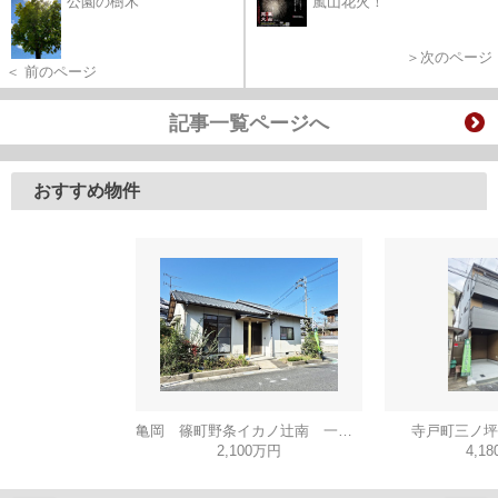
公園の樹木
嵐山花火！
＞次のページ
＜ 前のページ
記事一覧ページへ
おすすめ物件
亀岡 篠町野条イカノ辻南 一戸建
寺戸町三ノ坪
2,100万円
4,1