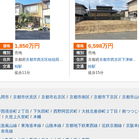
1,850万円
6,598万円
価格
価格
種別
売地
種別
売地
住所
京都府
京都市西京区
桂稲荷山町
住所
京都府
京都市西京区
下津林六反田
交通
桂駅
交通
桂駅
徒歩11分
徒歩15分
亀岡市
/
京都市伏見区
/
京都市右京区
/
京都市南区
/
京都市下京区
/
京都市山
野西境谷町２丁目
/
下矢田町
/
西野阿芸沢町
/
大枝北沓掛町２丁目
/
南つつじ
町
/
久世上久世町
/
木幡
阪急嵐山線
/
東海道本線
/
山陰本線
/
京都地下鉄東西線
/
近鉄京都線
/
京阪本
奈良線