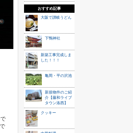
おすすめ記事
大阪で讃岐うどん
下鴨神社
新築工事完成しま
した！！！
亀岡・平の沢池
新規物件のご紹
介【藤和ライブ
タウン洛西】
クッキー
ので
で