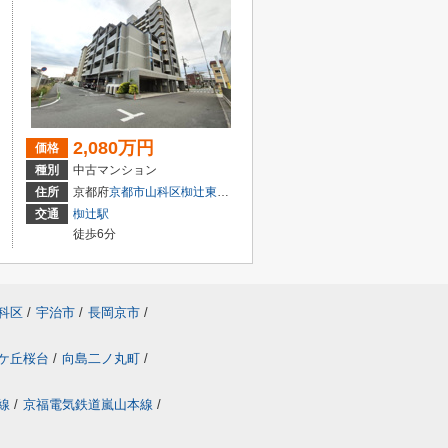
2,080万円
価格
種別
中古マンション
住所
京都府
京都市山科区
椥辻東浦町
交通
椥辻駅
徒歩6分
科区
/
宇治市
/
長岡京市
/
ケ丘桜台
/
向島二ノ丸町
/
線
/
京福電気鉄道嵐山本線
/