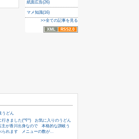
紙面広告(26)
マメ知識(16)
>>全ての記事を見る
XML
RSS2.0
岐うどん
行きました(^∇^) お気に入りのうどん
店主が香川出身なので 本格的な讃岐う
られます メニューの数が...