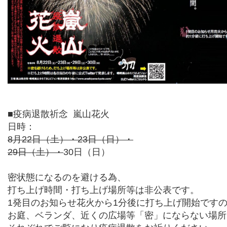
■疫病退散祈念
嵐山花火
日時：
8
月
22
日（土）・
23
日（日）・
29
日（土）・
30
日（日）
密状態になるのを避ける為、
打ち上げ時間・打ち上げ場所等は非公表です。
1
発目のお知らせ花火から
1
分後に打ち上げ開始です
お庭、ベランダ、近くの広場等「密」にならない場所