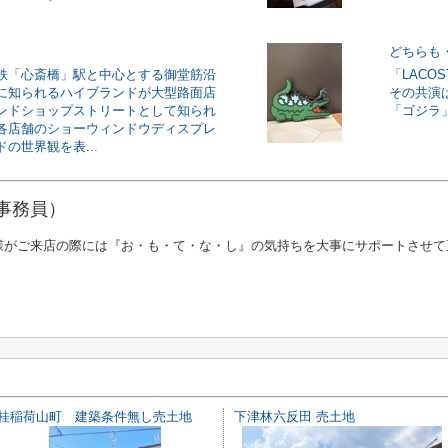
どちらも
鉄「心斎橋」駅と中心とする御堂筋沿
「LACOS
に知られるハイブランドが大型路面店
その共演
ンドショップストリートとして知られ
「ゴジラ」
各店舗のショーウィンドウディスプレ
の世界観を表...
(事務員）
様がご来店の際には『お・も・て・な・し』の気持ちを大事にサポートさせて
桂稲荷山町 建築条件無し売土地
下津林六反田 売土地