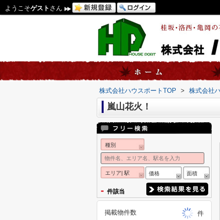
ようこそ
ゲスト
さん
株式会社ハウスポートTOP
>
株式会社
嵐山花火！
種別
エリア| 駅
価格
面積
-
件該当
掲載物件数
件