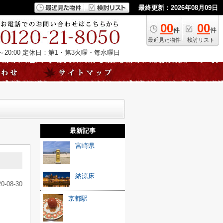
最終更新：2026年08月09日
00
00
件
件
最近見た物件
検討リスト
20:00
定休日：第1・第3火曜・毎水曜日
最新記事
宮崎県
納涼床
20-08-30
京都駅