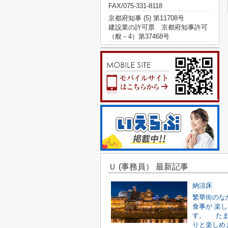
FAX/075-331-8118
京都府知事 (5) 第11708号
建設業の許可票 京都府知事許可
（般－4）第37468号
Ｕ (事務員） 最新記事
納涼床
繁華街のな
食事が 楽
す。 たま
りと楽しめまし