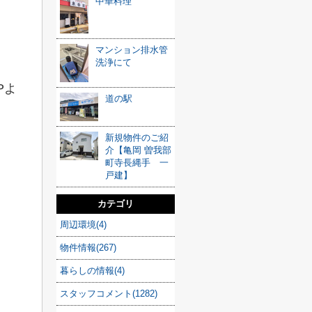
中華料理
マンション排水管
洗浄にて
Pよ
道の駅
新規物件のご紹
介【亀岡 曽我部
町寺長縄手 一
戸建】
カテゴリ
周辺環境(4)
物件情報(267)
暮らしの情報(4)
スタッフコメント(1282)