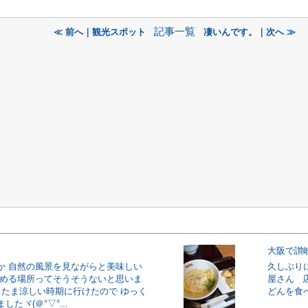
記事一覧
≪ 前へ｜観光スポット
凄いんです。｜次へ ≫
大阪で讃
か 自然の風景を見ながらと美味しい
久しぶりに
しめる場所ってそうそうないと思いま
屋さん 
たま涼しい時期に行けたので ゆっく
どんを食べ
たヾ(＠°▽°...