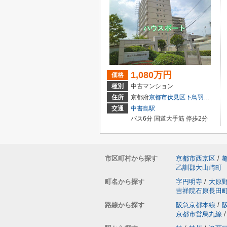
1,080万円
価格
種別
中古マンション
住所
京都府
京都市伏見区
下鳥羽広長町
交通
中書島駅
バス6分 国道大手筋 停歩2分
市区町村から探す
京都市西京区
/
乙訓郡大山崎町
町名から探す
字円明寺
/
大原
吉祥院石原長田
路線から探す
阪急京都本線
/
京都市営烏丸線
/