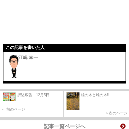
この記事を書いた人
江嶋 幸一
折込広告 12月5日...
雄の木と雌の木!!
＜ 前のページ
＞次のページ
記事一覧ページへ