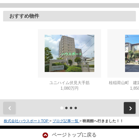
おすすめ物件
ユニハイム伏見大手筋
桂稲荷山町 建
1,080万円
1,8
株式会社ハウスポートTOP
>
ブログ記事一覧
>
映画館へ行きました！！
ページトップに戻る