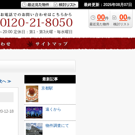
最終更新：2026年08月07日
00
00
件
件
最近見た物件
検討リスト
20:00
定休日：第1・第3火曜・毎水曜日
最新記事
次へ ≫
京都駅
遠くから
20-12-18
物件調査にて