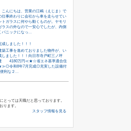
。こんにちは、営業の江嶋（えじま）で
の仕事終わりに会社から車を走らせてい
ントガラスに何やら動くものが。ヤモリ
ガラスの外なので一安心でしたが、内側
パニックになっ...
完成しました！！！
建築工事を進めておりました物件が、い
成しました！！！向日市寺戸町三ノ坪
建 4180万円≪★☆省エネ基準適合住
★≫◎令和8年7月完成◎充実した設備付
便利な２...
分にとっては天職だと思っております。
ております。
スタッフ情報を見る