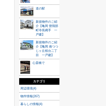
道の駅
新規物件のご紹
介【亀岡 曽我部
町寺長縄手 一
戸建】
新規物件のご紹
介【亀岡 南つつ
じヶ丘桜台二丁
目 一戸建】
心斎橋で
カテゴリ
周辺環境(4)
物件情報(267)
暮らしの情報(4)