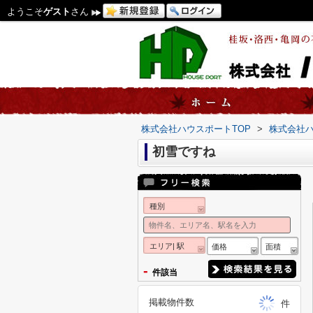
ようこそ
ゲスト
さん
株式会社ハウスポートTOP
>
株式会社
初雪ですね
種別
エリア| 駅
価格
面積
-
件該当
掲載物件数
件