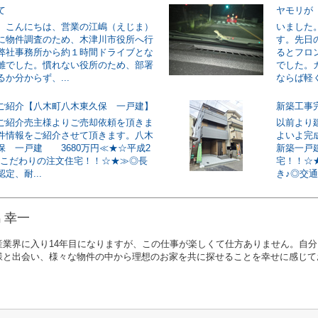
て
ヤモリが
。こんにちは、営業の江嶋（えじま）
いました
に物件調査のため、木津川市役所へ行
す。先日
弊社事務所から約１時間ドライブとな
るとフロ
離でした。慣れない役所のため、部署
でした。
か分からず、...
ならば軽く
ご紹介【八木町八木東久保 一戸建】
新築工事
ご紹介売主様よりご売却依頼を頂きま
以前より
件情報をご紹介させて頂きます。八木
よいよ完
保 一戸建 3680万円≪★☆平成2
新築一戸
築 こだわりの注文住宅！！☆★≫◎長
宅！！☆
定、耐...
き♪◎交通
 幸一
産業界に入り14年目になりますが、この仕事が楽しくて仕方ありません。自
様と出会い、様々な物件の中から理想のお家を共に探せることを幸せに感じ