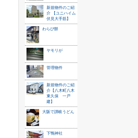
新規物件のご紹
介 【ユニハイム
伏見大手筋】
わらび餅
ヤモリが
管理物件
新規物件のご紹
介【八木町八木
東久保 一戸
建】
大阪で讃岐うどん
下鴨神社