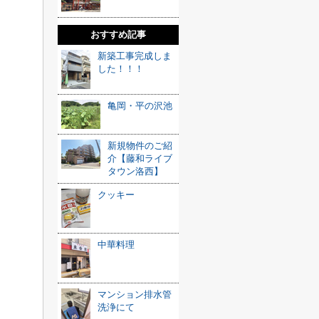
おすすめ記事
新築工事完成しま
した！！！
亀岡・平の沢池
新規物件のご紹
介【藤和ライブ
タウン洛西】
クッキー
中華料理
マンション排水管
洗浄にて