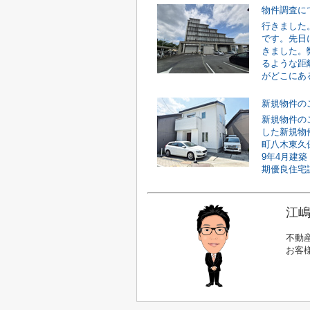
物件調査に
行きました
です。先日
きました。
るような距
がどこにある
新規物件の
新規物件の
した新規物
町八木東久
9年4月建
期優良住宅認
江嶋
不動
お客