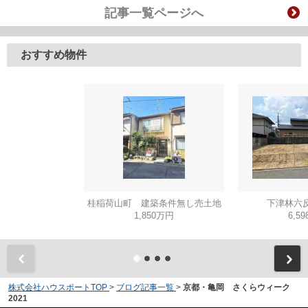
記事一覧ページへ
おすすめ物件
桂稲荷山町 建築条件無し売土地
下津林六反
1,850万円
6,5
株式会社ハウスポートTOP
>
ブログ記事一覧
>
京都・亀岡 さくらウィーク
2021