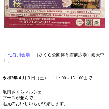
・七谷川会場
（さくら公園体育館前広場）雨天中
止。
令和
3
年４月３日（土）
11
：
00
～
15
：
00
まで
亀岡さくらマルシェ
ブースが並んで、
地元のおいしいもが終結します。