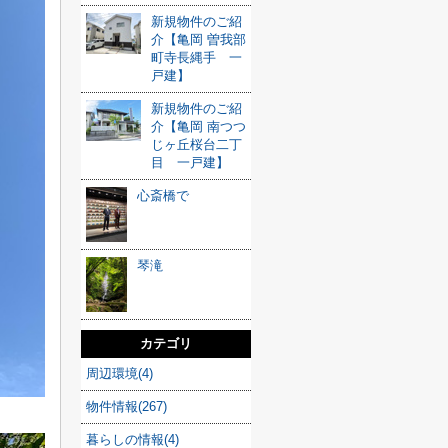
新規物件のご紹
介【亀岡 曽我部
町寺長縄手 一
戸建】
新規物件のご紹
介【亀岡 南つつ
じヶ丘桜台二丁
目 一戸建】
心斎橋で
琴滝
カテゴリ
周辺環境(4)
物件情報(267)
暮らしの情報(4)