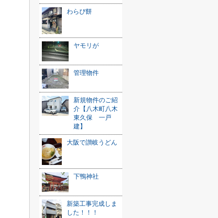
わらび餅
ヤモリが
管理物件
新規物件のご紹
介【八木町八木
東久保 一戸
建】
大阪で讃岐うどん
下鴨神社
新築工事完成しま
した！！！