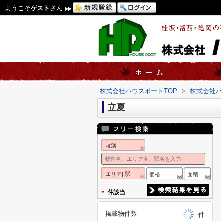
ようこそ
ゲスト
さん
株式会社ハウスポートTOP
>
株式会社
立夏
種別
エリア| 駅
価格
面積
-
件該当
掲載物件数
件