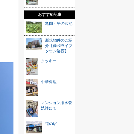
おすすめ記事
亀岡・平の沢池
新規物件のご紹
介【藤和ライブ
タウン洛西】
クッキー
中華料理
マンション排水管
洗浄にて
道の駅