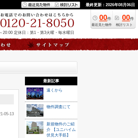
最終更新：2026年08月06日
00
00
件
件
最近見た物件
検討リスト
20:00
定休日：第1・第3火曜・毎水曜日
最新記事
遠くから
物件調査にて
21-05-13
新規物件のご紹
介 【ユニハイム
伏見大手筋】