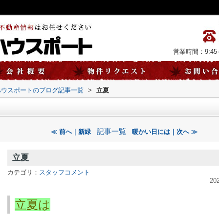
営業時間：9:45～
ハウスポートのブログ記事一覧
>
立夏
記事一覧
≪ 前へ｜新緑
暖かい日には｜次へ ≫
立夏
カテゴリ：
スタッフコメント
20
立夏は