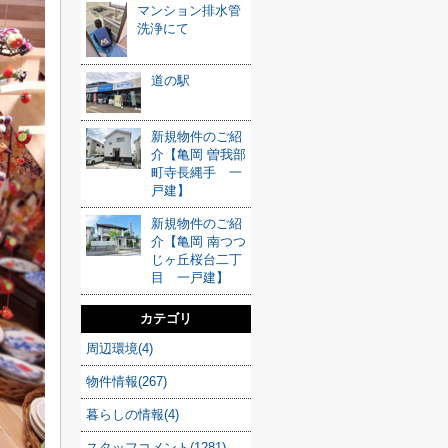
マンション排水管
洗浄にて
道の駅
新規物件のご紹
介【亀岡 曽我部
町寺長縄手 一
戸建】
新規物件のご紹
介【亀岡 南つつ
じヶ丘桜台二丁
目 一戸建】
カテゴリ
周辺環境(4)
物件情報(267)
暮らしの情報(4)
スタッフコメント(1281)