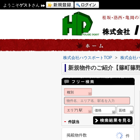
ようこそ
ゲスト
さん
株式会社ハウスポートTOP
>
株式会社
新規物件のご紹介【篠町篠
種別
エリア| 駅
価格
面積
-
件該当
掲載物件数
件