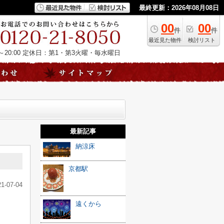
最終更新：2026年08月08日
00
00
件
件
最近見た物件
検討リスト
20:00
定休日：第1・第3火曜・毎水曜日
最新記事
納涼床
京都駅
21-07-04
遠くから