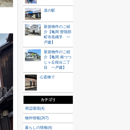
道の駅
新規物件のご紹
介【亀岡 曽我部
町寺長縄手 一
戸建】
新規物件のご紹
介【亀岡 南つつ
じヶ丘桜台二丁
目 一戸建】
心斎橋で
カテゴリ
周辺環境(4)
物件情報(267)
暮らしの情報(4)