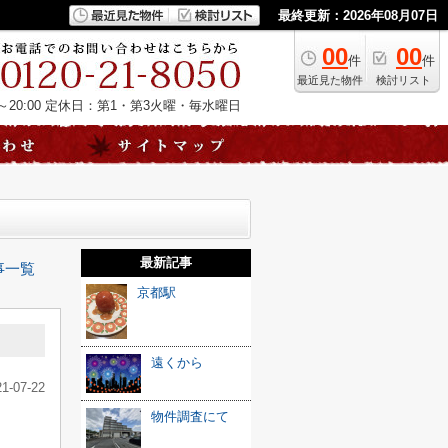
最終更新：2026年08月07日
00
00
件
件
最近見た物件
検討リスト
20:00
定休日：第1・第3火曜・毎水曜日
最新記事
事一覧
京都駅
遠くから
21-07-22
物件調査にて