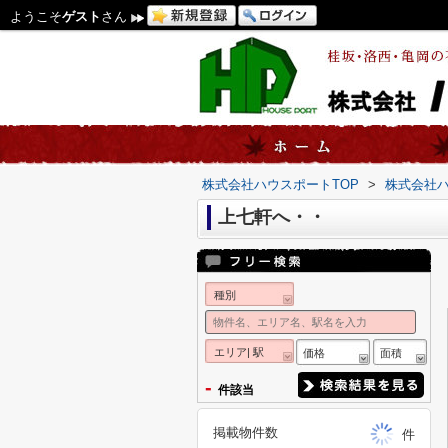
ようこそ
ゲスト
さん
株式会社ハウスポートTOP
>
株式会社
上七軒へ・・
種別
エリア| 駅
価格
面積
-
件該当
掲載物件数
件