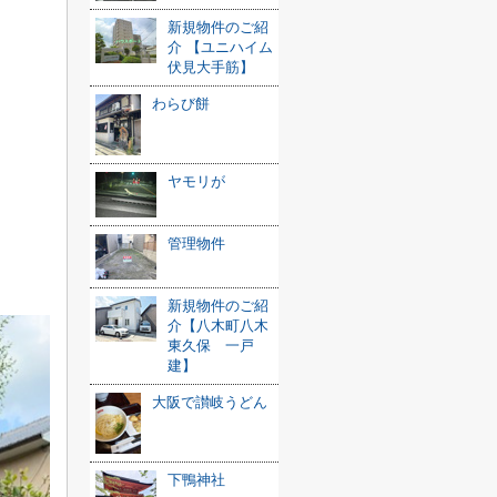
新規物件のご紹
介 【ユニハイム
伏見大手筋】
わらび餅
ヤモリが
管理物件
新規物件のご紹
介【八木町八木
東久保 一戸
建】
大阪で讃岐うどん
下鴨神社