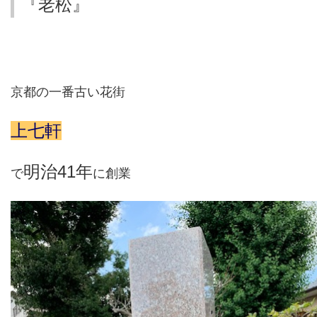
『老松』
京都の一番古い花街
上七軒
明治
41
年
で
に創業