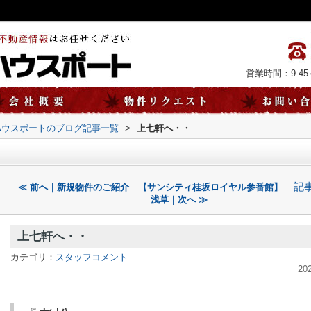
営業時間：9:45～
ハウスポートのブログ記事一覧
>
上七軒へ・・
記
≪ 前へ｜新規物件のご紹介 【サンシティ桂坂ロイヤル参番館】
浅草｜次へ ≫
上七軒へ・・
カテゴリ：
スタッフコメント
20