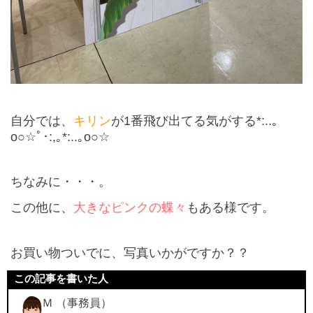
自分では、
キリン
が
1
番飛び出てる気がする
*:..
｡
o○☆
ﾟ･
:,
｡
*:..
｡
o○☆
ちなみに・・・。
この他に、
大きなピンクの蝶々
もある様です。
お買い物ついでに、写真いかがですか？？
この記事を書いた人
Ｍ （事務員）