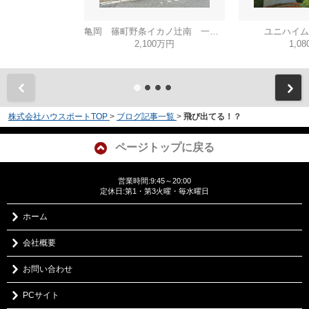
亀岡 篠町野条イカノ辻南 一戸建
ユニハイム
2,100万円
1,0
株式会社ハウスポートTOP
>
ブログ記事一覧
>
飛び出てる！？
ページトップに戻る
営業時間:9:45～20:00
定休日:第1・第3火曜・毎水曜日
ホーム
会社概要
お問い合わせ
PCサイト