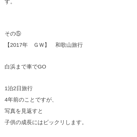
す。
その⑤
【
2017
年 ＧＷ】 和歌山旅行
白浜まで車でGO
1
泊
2
日旅行
4
年前のことですが、
写真を見返すと
子供の成長にはビックリします。