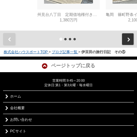
州見台八丁目 定期借地権付き一戸建
1,380万円
2,1
株式会社ハウスポートTOP
>
ブログ記事一覧
>
伊豆田の旅行日記 その⑤
ページトップに戻る
営業時間:9:45～20:00
定休日:第1・第3火曜・毎水曜日
ホーム
会社概要
お問い合わせ
PCサイト