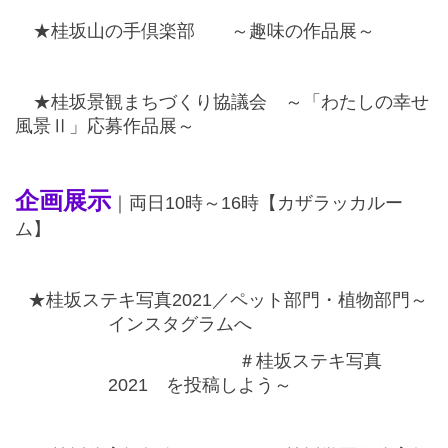
★桂坂山の手倶楽部 ～趣味の作品展～
★桂坂景観まちづくり協議会 ～「わたしの幸せ
風景Ⅱ」応募作品展～
企画展示
｜両日
10
時～
16
時【カザラッカルー
ム】
★桂坂ステキ写真
2021
／ペット部門・植物部門～
インスタグラムへ
＃桂坂ステキ写真
2021
を投稿しよう～