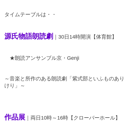
タイムテーブルは・・
源氏物語朗読劇
｜
30
日
14
時開演【体育館】
★朗読アンサンブル京・
Genji
～音楽と所作のある朗読劇「紫式部といふものあり
けり」～
作品展
｜両日
10
時～
16
時【クローバーホール】