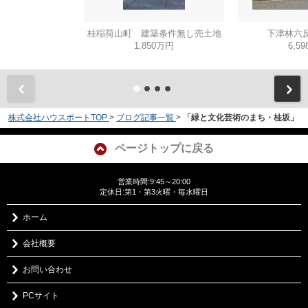
桂稲荷山町 建築条件無し売土地
下津林六反
1,850万円
6,5
株式会社ハウスポートTOP
>
ブログ記事一覧
>
「緑と文化芸術のまち・桂坂」
ページトップに戻る
営業時間:9:45～20:00
定休日:第1・第3火曜・毎水曜日
ホーム
会社概要
お問い合わせ
PCサイト