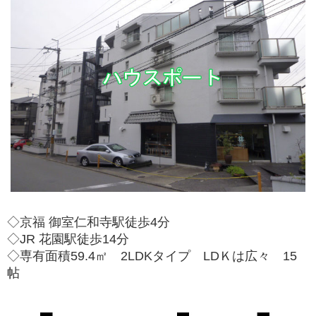
◇京福 御室仁和寺駅徒歩4分
◇JR 花園駅徒歩14分
◇専有面積59.4㎡ 2LDKタイプ LDＫは広々 15
帖