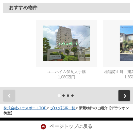
おすすめ物件
ユニハイム伏見大手筋
桂稲荷山町 建
1,080万円
1,8
株式会社ハウスポートTOP
>
ブログ記事一覧
>
新規物件のご紹介【デラシオン
御室】
ページトップに戻る