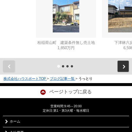
桂稲荷山町 建築条件無し売土地
下津林六反
1,850万円
6,5
株式会社ハウスポートTOP
>
ブログ記事一覧
>
うっとり
ページトップに戻る
営業時間:9:45～20:00
定休日:第1・第3火曜・毎水曜日
ホーム