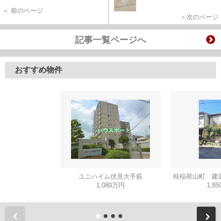
＜ 前のページ
＞次のページ
記事一覧ページへ
おすすめ物件
ユニハイム伏見大手筋
桂稲荷山町 建
1,080万円
1,8