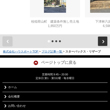
桂稲荷山町 建築条件無し売土地
下津林六反
1,850万円
6,5
株式会社ハウスポートTOP
>
ブログ記事一覧
>
スターバックス・リザーブ
ページトップに戻る
営業時間:9:45～20:00
定休日:第1・第3火曜・毎水曜日
ホーム
会社概要
お問い合わせ