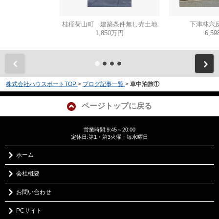
桂稲荷山町 建築条件無し売土地
下津林六反
1,850万円
6,5
株式会社ハウスポートTOP
>
ブログ記事一覧
>
車中泊旅①
ページトップに戻る
営業時間:9:45～20:00
定休日:第1・第3火曜・毎水曜日
ホーム
会社概要
お問い合わせ
PCサイト