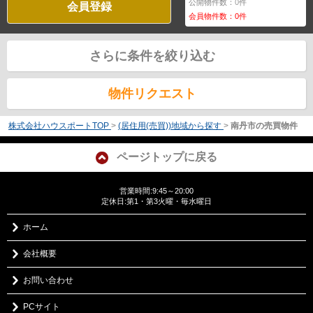
公開物件数：
0
件
会員登録
会員物件数：
0
件
さらに条件を絞り込む
物件リクエスト
株式会社ハウスポートTOP
>
(居住用(売買))地域から探す
>
南丹市の売買物件
ページトップに戻る
営業時間:9:45～20:00
定休日:第1・第3火曜・毎水曜日
ホーム
会社概要
お問い合わせ
PCサイト