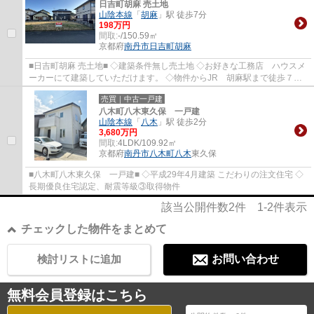
日吉町胡麻 売土地
山陰本線
「
胡麻
」駅 徒歩7分
198万円
間取:
-/150.59㎡
京都府
南丹市
日吉町胡麻
■日吉町胡麻 売土地■ ◇建築条件無し売土地 ◇お好きな工務店 ハウスメ
ーカーにて建築していただけます。 ◇物件からJR 胡麻駅まで徒歩７分
◇現状更地
売買｜中古一戸建
八木町八木東久保 一戸建
山陰本線
「
八木
」駅 徒歩2分
3,680万円
間取:
4LDK/109.92㎡
京都府
南丹市
八木町八木
東久保
■八木町八木東久保 一戸建■ ◇平成29年4月建築 こだわりの注文住宅 ◇
長期優良住宅認定、耐震等級③取得物件
該当公開件数
2
件
1-2
件表示
チェックした物件をまとめて
検討リストに追加
お問い合わせ
無料会員登録はこちら