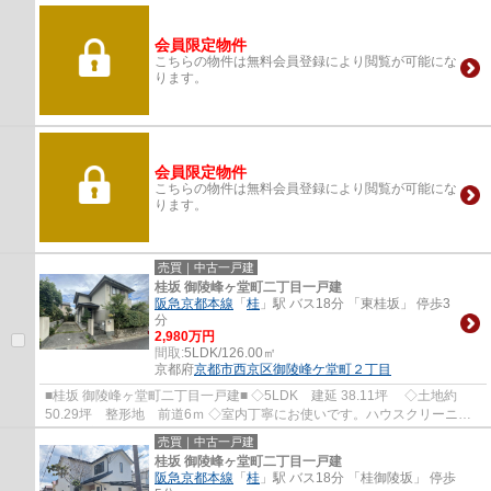
会員限定物件
こちらの物件は無料会員登録により閲覧が可能にな
ります。
会員限定物件
こちらの物件は無料会員登録により閲覧が可能にな
ります。
売買｜中古一戸建
桂坂 御陵峰ヶ堂町二丁目一戸建
阪急京都本線
「
桂
」駅 バス18分 「東桂坂」 停歩3
分
2,980万円
間取:
5LDK/126.00㎡
京都府
京都市西京区
御陵峰ケ堂町２丁目
■桂坂 御陵峰ヶ堂町二丁目一戸建■ ◇5LDK 建延 38.11坪 ◇土地約
50.29坪 整形地 前道6ｍ ◇室内丁寧にお使いです。ハウスクリーニン
グ施工済 ◇駐車スペース2台分有り （車種による）
売買｜中古一戸建
桂坂 御陵峰ヶ堂町二丁目一戸建
阪急京都本線
「
桂
」駅 バス18分 「桂御陵坂」 停歩