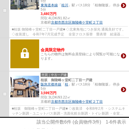
5分
東海道本線
「
桂川
」駅 バス18分 「桂御陵坂」 停歩
5分
3,480万円
間取:
4LDK/91.82㎡
京都府
京都市西京区
御陵峰ケ堂町２丁目
■桂坂 御陵峰ヶ堂町二丁目一戸建■ ◇北東角地につき採光 通風良好です。
◇改装渡し 令和7年7月完成予定 全室クロス張替 畳表替 給湯器交
換 ベランダ防水工事 外壁塗装工事 美装...
会員限定物件
こちらの物件は無料会員登録により閲覧が可能にな
ります。
売買｜中古一戸建
桂坂 御陵峰ヶ堂町二丁目一戸建
阪急京都本線
「
桂
」駅 バス18分 「桂御陵坂」 停歩
5分
3,599万円
間取:
3LDK/93.22㎡
京都府
京都市西京区
御陵峰ケ堂町２丁目
■桂坂 御陵峰ヶ堂町二丁目一戸建■ ◇改装済 令和8年2月 ・システムキ
ッチン新調・ユニットバス新調・洗面化粧台新調・トイレ新調 ・全室ク
ロス張替・フロアタイル上張・CF張替・ハウ...
該当公開件数
6
件 (会員物件
3
件)
1-6
件表示