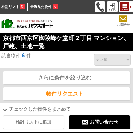
0
0
検討リスト
最近見た物件
お問合せ
京都市西京区御陵峰ケ堂町２丁目 マンション、
戸建、土地一覧
6
該当物件
件
さらに条件を絞り込む
物件リクエスト
チェックした物件をまとめて
検討リストに追加
お問い合わせ