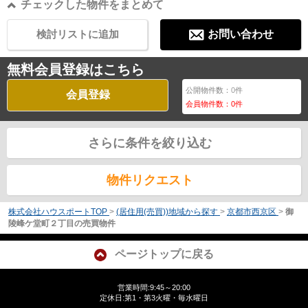
チェックした物件をまとめて
検討リストに追加
お問い合わせ
無料会員登録はこちら
公開物件数：
0
件
会員登録
会員物件数：
0
件
さらに条件を絞り込む
物件リクエスト
株式会社ハウスポートTOP
>
(居住用(売買))地域から探す
>
京都市西京区
>
御
陵峰ケ堂町２丁目の売買物件
ページトップに戻る
営業時間:9:45～20:00
定休日:第1・第3火曜・毎水曜日