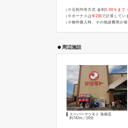
（※元利均等方式 金利
5.00％まで
（※ボーナスは
年2回
で計算してい
（※物件購入時、その他諸費用が発
周辺施設
スーパーマツモト 洛南店
約742m／10分