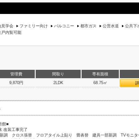
地見学会
ファミリー向け
バルコニー
都市ガス
公営水道
公共下
住戸内覧可能
管理費
間取り
専有面積
9,870円
2LDK
68.75㎡
保
号館■
末 改装工事完了
新調 クロス張替 フロアタイル上貼り 畳表替 建具一部新調 TVモ