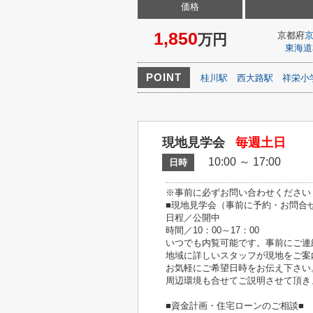
価格
1,850
京都府
万円
東海道
POINT
桂川駅
西大路駅
祥栄小
現地見学会
毎週土日
10:00 ～ 17:00
日時
※事前に必ずお問い合わせください
■現地見学会（事前に予約・お問合
日程／公開中
時間／10：00～17：00
いつでも内覧可能です。事前にご連
地域に詳しいスタッフが現地をご案
お気軽にご希望日時をお伝え下さい
周辺環境も合せてご説明させて頂き
■資金計画・住宅ローンのご相談■