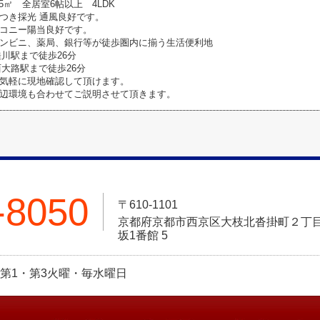
75㎡ 全居室6帖以上 4LDK
つき採光 通風良好です。
コニー陽当良好です。
ンビニ、薬局、銀行等が徒歩圏内に揃う生活便利地
桂川駅まで徒歩26分
西大路駅まで徒歩26分
気軽に現地確認して頂けます。
辺環境も合わせてご説明させて頂きます。
-8050
〒610-1101
京都府京都市西京区大枝北沓掛町２丁目
坂1番館 5
休日:第1・第3火曜・毎水曜日