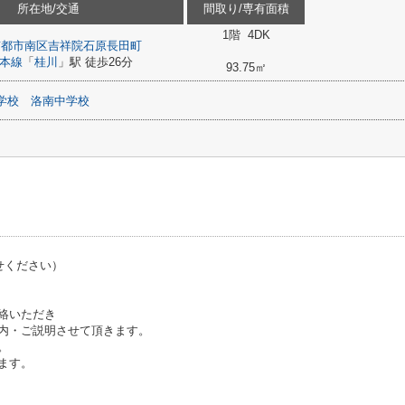
所在地/交通
間取り/専有面積
1階 4DK
京都市南区
吉祥院石原長田町
本線
「
桂川
」駅 徒歩26分
93.75㎡
学校
洛南中学校
せください）
絡いただき
内・ご説明させて頂きます。
。
ます。