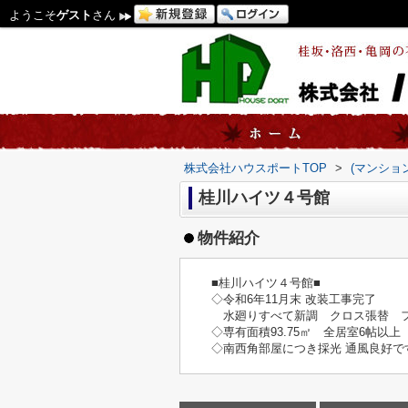
ようこそ
ゲスト
さん
株式会社ハウスポートTOP
>
(マンショ
桂川ハイツ４号館
物件紹介
■桂川ハイツ４号館■
◇令和6年11月末 改装工事完了
水廻りすべて新調 クロス張替 
◇専有面積93.75㎡ 全居室6帖以上 
◇南西角部屋につき採光 通風良好で