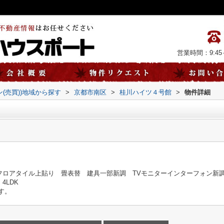
営業時間：9:45～
ン(売買))地域から探す
>
京都市南区
>
桂川ハイツ４号館
>
物件詳細
フロアタイル上貼り 畳表替 建具一部新調 TVモニターインターフォン
4LDK
す。