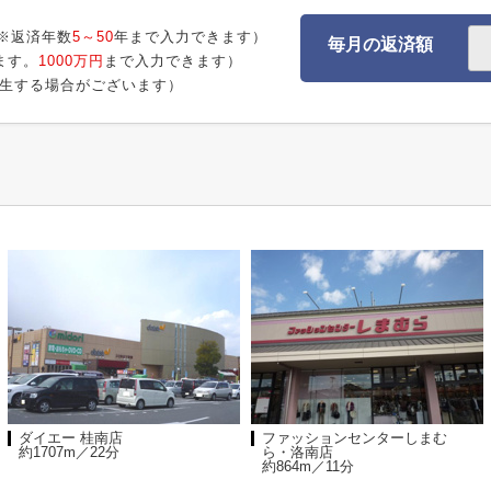
※返済年数
5～50
年まで入力できます）
毎月の返済額
ます。
1000万円
まで入力できます）
生する場合がございます）
ダイエー 桂南店
ファッションセンターしまむ
約1707m／22分
ら・洛南店
約864m／11分