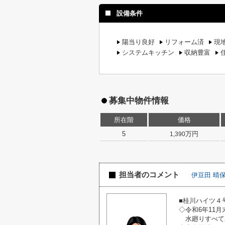
設備条件
陽当り良好
リフォーム済
現
システムキッチン
収納豊富
募集中物件情報
所在階
価格
5
万円
1,390
担当者のコメント
伊豆田 晴
■桂川ハイツ４
◇令和6年11月
水廻りすべて