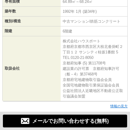
専有面積
64.89㎡～68.24㎡
築年数
1992年 1月 (築34年)
種別/構造
中古マンション/鉄筋コンクリート
階建
6階建
株式会社ハウスポート
京都府京都市西京区大枝北沓掛町２
丁目１２ サンシティ桂坂1番館 5
TEL:0120-21-8050
京都府知事 (5) 第11708号
取扱会社
建設業の許可票 京都府知事許可
（般－4）第37468号
京都府宅地建物取引協会会員
全国宅地建物取引業保証協会会員
公益社団法人近畿地区不動産公正取
引協議会加盟
情報の見方
メールでお問い合わせする(無料)