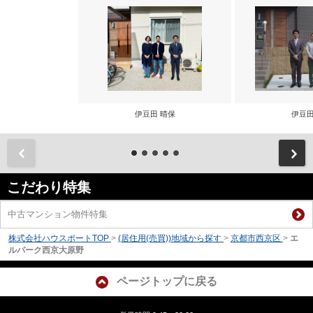
伊豆田 晴保
伊豆田
前
こだわり特集
中古マンション物件特集
株式会社ハウスポートTOP
>
(居住用(売買))地域から探す
>
京都市西京区
>
エ
ルパーク西京大原野
ページトップに戻る