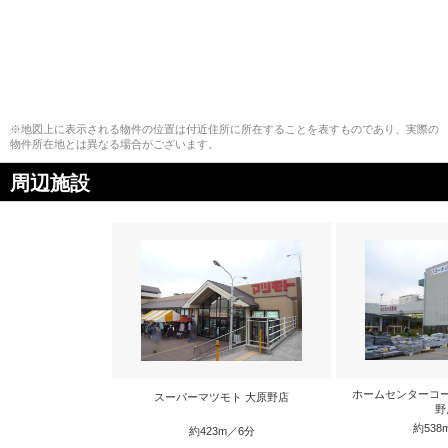
※地図上に表示される物件の位置は付近住所に所在することを表すものであり、実際の
物件所在地とは異なる場合がございます。
周辺施設
ホームセンターコ
スーパーマツモト 大原野店
野
約538
約423m／6分