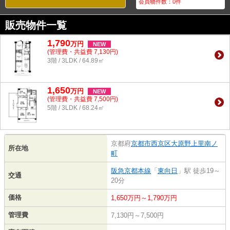
会員物件数：
0
件
販売物件一覧
1,790
万
円
NEW
(管理費・共益費 7,130円)
3階 / 3LDK / 64.89㎡
1,650
万
円
NEW
(管理費・共益費 7,500円)
5階 / 3LDK / 68.24㎡
京都府
京都市西京区
大原野上里南ノ
所在地
町
阪急京都本線
「
東向日
」駅 徒歩19～
交通
20分
価格
1,650万円～1,790万円
管理費
7,130円～7,500円