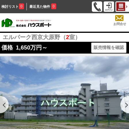
0
0
検討リスト
最近見た物件
お問合せ
エルパーク西京大原野（
2
室）
価格
1,650
万円～
販売情報を確認