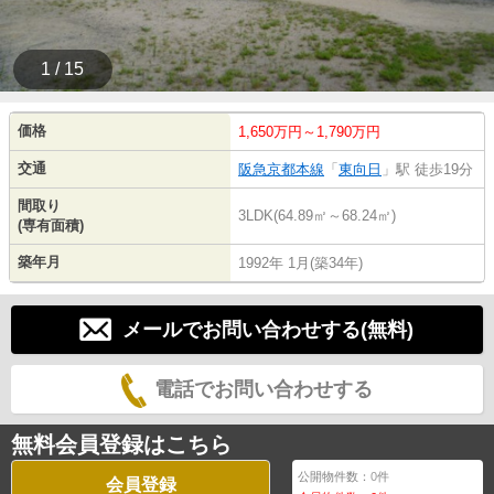
1 / 15
価格
1,650万円～1,790万円
交通
阪急京都本線
「
東向日
」駅 徒歩19分
間取り
3LDK(64.89㎡～68.24㎡)
(専有面積)
築年月
1992年 1月(築34年)
メールでお問い合わせする(無料)
電話でお問い合わせする
無料会員登録はこちら
公開物件数：
0
件
会員登録