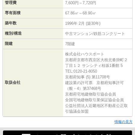
管理費
7,600円～7,720円
専有面積
67.86㎡～68.90㎡
築年数
1996年 2月 (築30年)
種別/構造
中古マンション/鉄筋コンクリート
階建
7階建
株式会社ハウスポート
京都府京都市西京区大枝北沓掛町２
丁目１２ サンシティ桂坂1番館 5
TEL:0120-21-8050
京都府知事 (5) 第11708号
取扱会社
建設業の許可票 京都府知事許可
（般－4）第37468号
京都府宅地建物取引協会会員
全国宅地建物取引業保証協会会員
公益社団法人近畿地区不動産公正取
引協議会加盟
情報の見方