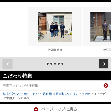
伊豆田 晴保
伊豆田
前
こだわり特集
中古マンション物件特集
株式会社ハウスポートTOP
>
(居住用(売買))地域から探す
>
宇治市
>
イトーピ
ア宇治グランヒルズ
ページトップに戻る