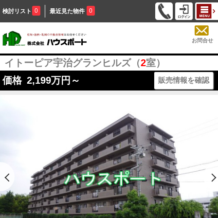
0
0
検討リスト
最近見た物件
お問合せ
イトーピア宇治グランヒルズ（
2
室）
価格
2,199
万円～
販売情報を確認