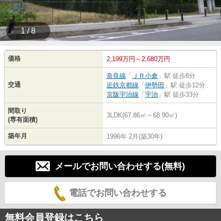
1 / 8
価格
2,199万円～2,680万円
奈良線
「
ＪＲ小倉
」駅 徒歩8分
交通
近鉄京都線
「
伊勢田
」駅 徒歩12分
京阪宇治線
「
宇治
」駅 徒歩33分
間取り
3LDK(67.86㎡～68.90㎡)
(専有面積)
築年月
1996年 2月(築30年)
メールでお問い合わせする(無料)
電話でお問い合わせする
無料会員登録はこちら