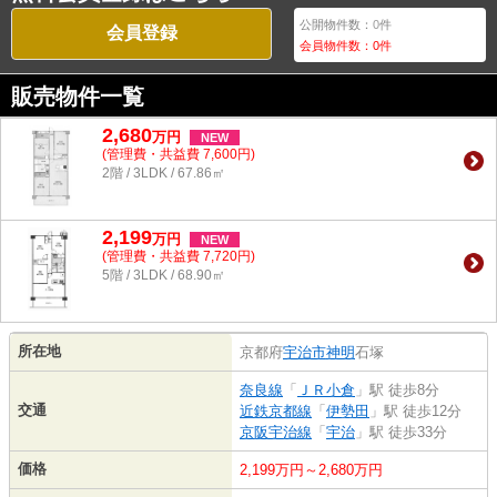
公開物件数：
0
件
会員登録
会員物件数：
0
件
販売物件一覧
2,680
万
円
NEW
(管理費・共益費 7,600円)
2階 / 3LDK / 67.86㎡
2,199
万
円
NEW
(管理費・共益費 7,720円)
5階 / 3LDK / 68.90㎡
所在地
京都府
宇治市
神明
石塚
奈良線
「
ＪＲ小倉
」駅 徒歩8分
交通
近鉄京都線
「
伊勢田
」駅 徒歩12分
京阪宇治線
「
宇治
」駅 徒歩33分
価格
2,199万円～2,680万円