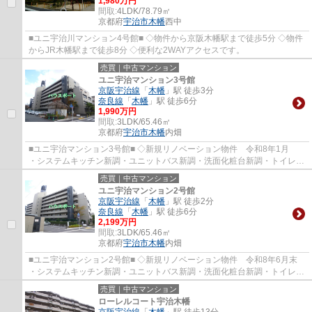
1,980万円
間取:
4LDK/78.79㎡
京都府
宇治市
木幡
西中
■ユニ宇治川マンション4号館■ ◇物件から京阪木幡駅まで徒歩5分 ◇物件
からJR木幡駅まで徒歩8分 ◇便利な2WAYアクセスです。
売買｜中古マンション
ユニ宇治マンション3号館
京阪宇治線
「
木幡
」駅 徒歩3分
奈良線
「
木幡
」駅 徒歩6分
1,990万円
間取:
3LDK/65.46㎡
京都府
宇治市
木幡
内畑
■ユニ宇治マンション3号館■ ◇新規リノベーション物件 令和8年1月
・システムキッチン新調・ユニットバス新調・洗面化粧台新調・トイレ新
調 ・全室クロス張替・全室フローリング張...
売買｜中古マンション
ユニ宇治マンション2号館
京阪宇治線
「
木幡
」駅 徒歩2分
奈良線
「
木幡
」駅 徒歩6分
2,199万円
間取:
3LDK/65.46㎡
京都府
宇治市
木幡
内畑
■ユニ宇治マンション2号館■ ◇新規リノベーション物件 令和8年6月末
・システムキッチン新調・ユニットバス新調・洗面化粧台新調・トイレ新
調 ・全室クロス張替・全室フローリング張...
売買｜中古マンション
ローレルコート宇治木幡
京阪宇治線
「
木幡
」駅 徒歩13分