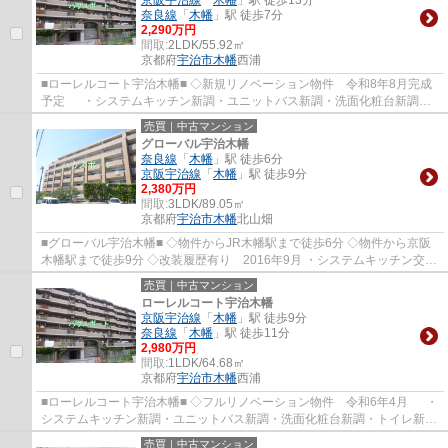
奈良線
「
木幡
」駅 徒歩7分
2,290万円
間取:
2LDK/55.92㎡
京都府
宇治市
木幡
西浦
■ローレルコート宇治木幡■ ◇新規リノベーション物件 令和8年8月完成
予定 ・システムキッチン新調・ユニットバス新調・洗面化粧台新調・
トイレ新調 ・全室クロス張替・全室フローリ...
売買｜中古マンション
グローバル宇治木幡
奈良線
「
木幡
」駅 徒歩6分
京阪宇治線
「
木幡
」駅 徒歩9分
2,380万円
間取:
3LDK/89.05㎡
京都府
宇治市
木幡
北山畑
■グローバル宇治木幡■ ◇物件からJR木幡駅まで徒歩6分 ◇物件から京阪
木幡駅まで徒歩9分 ◇改装履歴有り 2016年9月 ・システムキッチン交
換・ユニットバス交換・洗面化粧台交換・トイレ...
売買｜中古マンション
ローレルコート宇治木幡
京阪宇治線
「
木幡
」駅 徒歩9分
奈良線
「
木幡
」駅 徒歩11分
2,980万円
間取:
1LDK/64.68㎡
京都府
宇治市
木幡
西浦
■ローレルコート宇治木幡■ ◇フルリノベーション物件 令和6年4月 ・
システムキッチン新調・ユニットバス新調・洗面化粧台新調・トイレ新調
・全室クロス張替・全室フローリング張替...
売買｜中古マンション