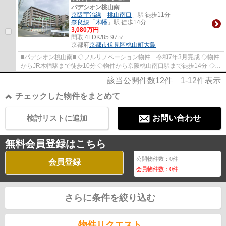
パデシオン桃山南
京阪宇治線
「
桃山南口
」駅 徒歩11分
奈良線
「
木幡
」駅 徒歩14分
3,080万円
間取:
4LDK/85.97㎡
京都府
京都市伏見区
桃山町大島
■パデシオン桃山南■ ◇フルリノベーション物件 令和7年3月完成 ◇物件
からJR木幡駅まで徒歩10分 ◇物件から京阪桃山南口駅まで徒歩14分 ◇専
有面積85.97㎡ 4LDK
該当公開件数
12
件
1-12
件表示
チェックした物件をまとめて
検討リストに追加
お問い合わせ
無料会員登録はこちら
公開物件数：
0
件
会員登録
会員物件数：
0
件
さらに条件を絞り込む
物件リクエスト