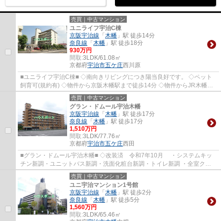
売買｜中古マンション
ユニライフ宇治C棟
京阪宇治線
「
木幡
」駅 徒歩14分
奈良線
「
木幡
」駅 徒歩18分
930万円
間取:
3LDK/61.08㎡
京都府
宇治市
五ケ庄
西川原
■ユニライフ宇治C棟■ ◇南向きリビングにつき陽当良好です。 ◇ペット
飼育可(規約有) ◇物件から京阪木幡駅まで徒歩14分 ◇物件からJR木幡駅
まで徒歩18分
売買｜中古マンション
グラン・ドムール宇治木幡
京阪宇治線
「
木幡
」駅 徒歩17分
奈良線
「
木幡
」駅 徒歩17分
1,510万円
間取:
3LDK/77.76㎡
京都府
宇治市
五ケ庄
西田
■グラン・ドムール宇治木幡■ ◇改装済 令和7年10月 ・システムキッ
チン新調・ユニットバス新調・洗面化粧台新調・トイレ新調 ・全室クロ
ス張替・フロアタイル上張・CF張替・ハウスク...
売買｜中古マンション
ユニ宇治マンション1号館
京阪宇治線
「
木幡
」駅 徒歩2分
奈良線
「
木幡
」駅 徒歩5分
1,560万円
間取:
3LDK/65.46㎡