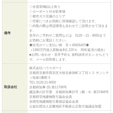
◇全居室6帖以上有り
◇カーポート付き駐車場
◇都市ガス完備のエリア
◇空家につきお気軽に現地確認して頂けます。
◇内覧の際は周辺環境も合わせてご説明させて頂きま
す。
備考
見学のご予約やご質問などは 0120－21－8050まで
お気軽にお電話ください。
◆住宅ローン支払い例 月々458264円◆
（1380万円借入変動金利1.225％ 30年返済の場合）
■お問い合わせ・見学予約も 資料請求ボタン からどう
ぞ。メール回答致します。
株式会社ハウスポート
京都府京都市西京区大枝北沓掛町２丁目１２ サンシテ
ィ桂坂1番館 5
TEL:0120-21-8050
取扱会社
京都府知事 (5) 第11708号
建設業の許可票 京都府知事許可（般－4）第37468号
京都府宅地建物取引協会会員
全国宅地建物取引業保証協会会員
公益社団法人近畿地区不動産公正取引協議会加盟