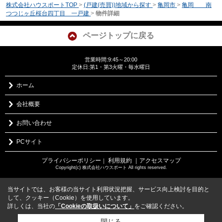
株式会社ハウスポートTOP
>
(戸建(売買))地域から探す
>
亀岡市
>
亀岡 南
つつじヶ丘桜台四丁目 一戸建
>
物件詳細
ページトップに戻る
営業時間:9:45～20:00
定休日:第1・第3火曜・毎水曜日
ホーム
会社概要
お問い合わせ
PCサイト
プライバシーポリシー
利用規約
｜アクセスマップ
｜
Copyright(c) 株式会社ハウスポート All rights reserved.
当サイトでは、お客様の当サイト利用状況把握、サービス向上検討を目的と
して、クッキー（Cookie）を使用しています。
詳しくは、当社の
「Cookieの取扱いについて」
をご確認ください。
閉じる