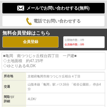
メールでお問い合わせする(無料)
電話でお問い合わせする
無料会員登録はこちら
公開物件数：
0
件
会員登録
会員物件数：
0
件
■亀岡 南つつじヶ丘桜台四丁目 一戸建■
◇土地面積 約47.15坪
◇ゆとりある4LDK
所在地
京都府
亀岡市
南つつじケ丘桜台
４丁目
山陰本線
「
亀岡
」駅 バス16分 「桧谷公園前」 停歩4
交通
分
間取り/
4LDK/
詳細