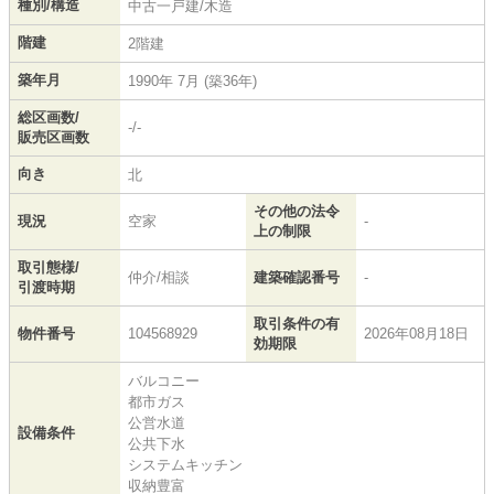
種別/構造
中古一戸建/木造
階建
2階建
築年月
1990年 7月 (築36年)
総区画数/
-/-
販売区画数
向き
北
その他の法令
現況
空家
-
上の制限
取引態様/
仲介/相談
建築確認番号
-
引渡時期
取引条件の有
物件番号
104568929
2026年08月18日
効期限
バルコニー
都市ガス
公営水道
設備条件
公共下水
システムキッチン
収納豊富