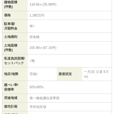
建物面積
118.66㎡(35.89坪)
(坪数)
価格
1,380万円
駐車場/
有/-
月額料金
土地権利
所有権
土地面積
155.89㎡(47.15坪)
(坪数)
私道負担面積/
-/無
セットバック
一方(北 公道 6.0
地目/地勢
宅地/-
接道状況
m)
建ぺい率/
50%/80%
容積率
用途地域
第一種低層住居専用
都市計画
市街化区域