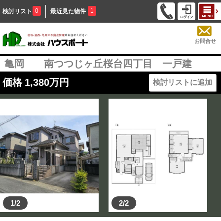
0
1
検討リスト
最近見た物件
お問合せ
亀岡 南つつじヶ丘桜台四丁目 一戸建
価格
1,380
万円
検討リストに追加
1/2
2/2