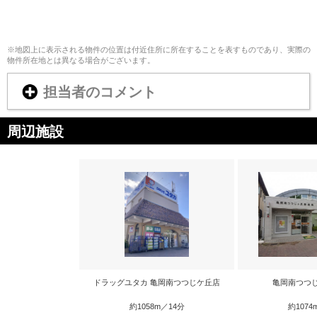
※地図上に表示される物件の位置は付近住所に所在することを表すものであり、実際の
物件所在地とは異なる場合がございます。
担当者のコメント
周辺施設
ドラッグユタカ 亀岡南つつじケ丘店
亀岡南つつ
約1058m／14分
約1074