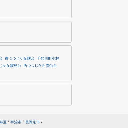
台
東つつじケ丘曙台
千代川町小林
じケ丘霧島台
西つつじケ丘雲仙台
科区
/
宇治市
/
長岡京市
/