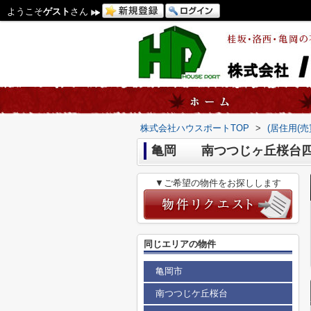
ようこそ
ゲスト
さん
株式会社ハウスポートTOP
>
(居住用(
亀岡 南つつじヶ丘桜台四
▼ご希望の物件をお探しします
同じエリアの物件
亀岡市
南つつじケ丘桜台