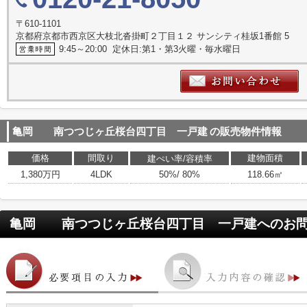
〒610-1101
京都府京都市西京区大枝北沓掛町２丁目１２ サンシティ桂坂1番館 5
9:45～20:00 定休日:第1・第3火曜・毎水曜日
亀岡 南つつじヶ丘桜台四丁目 一戸建
の販売物件情報
価格
間取り
建物面積
建ぺい率/容積率
1,380万円
4LDK
50%/ 80%
118.66㎡
亀岡 南つつじヶ丘桜台四丁目 一戸建
へのお