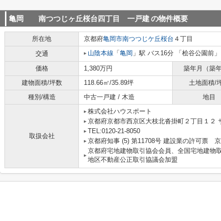
亀岡 南つつじヶ丘桜台四丁目 一戸建
の物件概要
所在地
京都府
亀岡市
南つつじケ丘桜台
４丁目
山陰本線
「
亀岡
」駅 バス16分 「桧谷公園前」
交通
価格
1,380万円
築年月（築
建物面積/坪数
118.66㎡/35.89坪
土地面積/
種別/構造
中古一戸建 / 木造
地目
株式会社ハウスポート
京都府京都市西京区大枝北沓掛町２丁目１２ サ
TEL:0120-21-8050
取扱会社
京都府知事 (5) 第11708号 建設業の許可票
京都府宅地建物取引協会会員、全国宅地建物
地区不動産公正取引協議会加盟