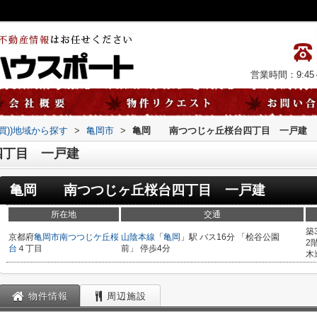
営業時間：9:45～
売買))地域から探す
>
亀岡市
>
亀岡 南つつじヶ丘桜台四丁目 一戸建
丁目 一戸建
亀岡 南つつじヶ丘桜台四丁目 一戸建
所在地
交通
築
京都府
亀岡市
南つつじケ丘桜
山陰本線
「
亀岡
」駅 バス16分 「桧谷公園
2
台
４丁目
前」 停歩4分
木
物件情報
周辺施設