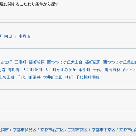
建に関するこだわり条件から探す
区
向日市
南丹市
古世町
三宅町
篠町柏原
西つつじケ丘大山台
篠町広田
西つつじケ丘美山
町森
篠町篠
大井町並河
大井町かすみケ丘
余部町
千代川町高野林
西つつ
上矢田町
千代川町湯井
大井町土田
柳町
千代川町明晴
亀岡市
/
京都市伏見区
/
京都市右京区
/
京都市南区
/
京都市下京区
/
京都市山