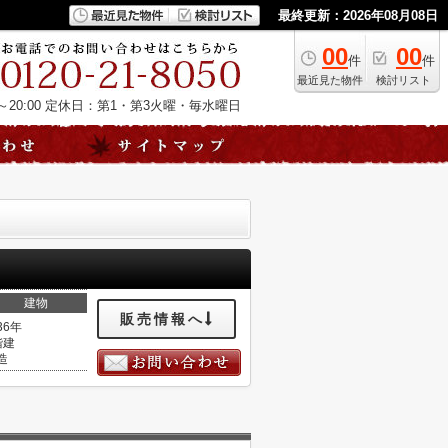
最終更新：2026年08月08日
00
00
件
件
最近見た物件
検討リスト
20:00
定休日：第1・第3火曜・毎水曜日
建物
販売情報へ
36年
階建
造