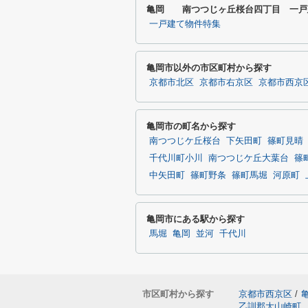
亀岡 南つつじヶ丘桜台四丁目 一戸
一戸建て物件特集
亀岡市以外の市区町村から探す
京都市北区
京都市右京区
京都市西京
亀岡市の町名から探す
南つつじケ丘桜台
下矢田町
篠町見晴
千代川町小川
南つつじケ丘大葉台
篠
中矢田町
篠町野条
篠町馬堀
河原町
亀岡市にある駅から探す
馬堀
亀岡
並河
千代川
市区町村から探す
京都市西京区
/
乙訓郡大山崎町