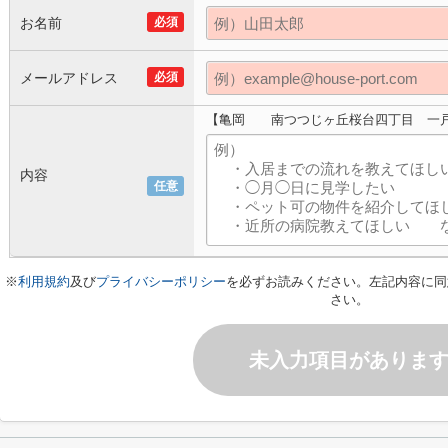
お名前
必須
メールアドレス
必須
【亀岡 南つつじヶ丘桜台四丁目 一
内容
任意
※
利用規約
及び
プライバシーポリシー
を必ずお読みください。左記内容に同
さい。
未入力項目がありま