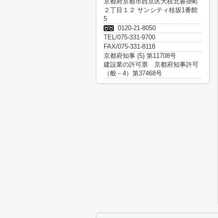
京都府京都市西京区大枝北沓掛町
２丁目１２ サンシティ桂坂1番館
5
0120-21-8050
TEL/075-331-9700
FAX/075-331-8118
京都府知事 (5) 第11708号
建設業の許可票 京都府知事許可
（般－4）第37468号