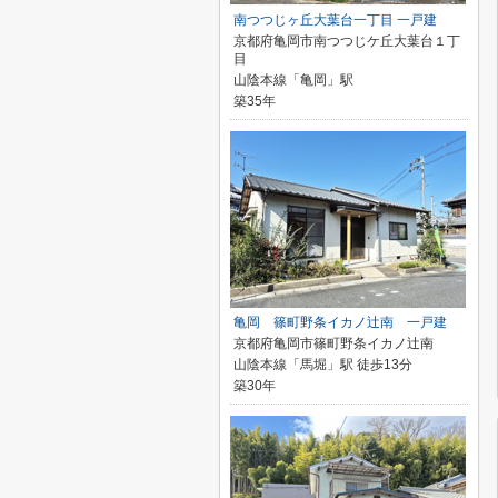
南つつじヶ丘大葉台一丁目 一戸建
京都府亀岡市南つつじケ丘大葉台１丁
目
山陰本線「亀岡」駅
築35年
亀岡 篠町野条イカノ辻南 一戸建
京都府亀岡市篠町野条イカノ辻南
山陰本線「馬堀」駅 徒歩13分
築30年