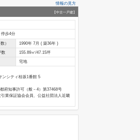
情報の見方
【中古一戸建】
 停歩4分
年数）
1990年 7月 ( 築36年 )
坪数
155.89㎡/47.15坪
宅地
ンシティ桂坂1番館 5
 京都府知事許可（般－4）第37468号
取引業保証協会会員、公益社団法人近畿