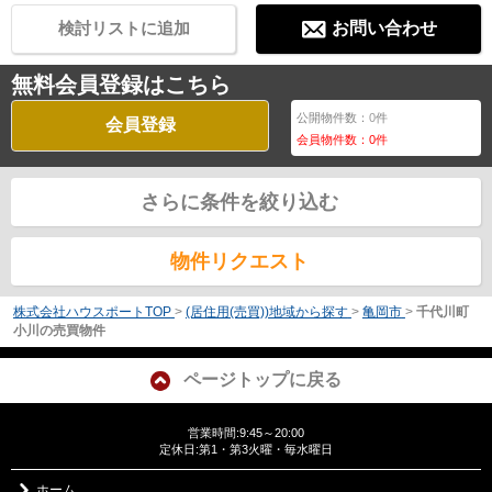
検討リストに追加
お問い合わせ
無料会員登録はこちら
公開物件数：
0
件
会員登録
会員物件数：
0
件
さらに条件を絞り込む
物件リクエスト
株式会社ハウスポートTOP
>
(居住用(売買))地域から探す
>
亀岡市
>
千代川町
小川の売買物件
ページトップに戻る
営業時間:9:45～20:00
定休日:第1・第3火曜・毎水曜日
ホーム