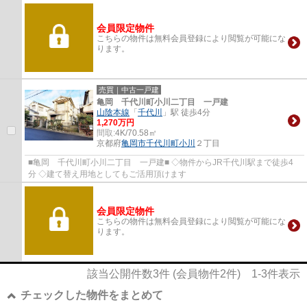
会員限定物件
こちらの物件は無料会員登録により閲覧が可能にな
ります。
売買｜中古一戸建
亀岡 千代川町小川二丁目 一戸建
山陰本線
「
千代川
」駅 徒歩4分
1,270万円
間取:
4K/70.58㎡
京都府
亀岡市
千代川町小川
２丁目
■亀岡 千代川町小川二丁目 一戸建■ ◇物件からJR千代川駅まで徒歩4
分 ◇建て替え用地としてもご活用頂けます
会員限定物件
こちらの物件は無料会員登録により閲覧が可能にな
ります。
該当公開件数
3
件 (会員物件
2
件)
1-3
件表示
チェックした物件をまとめて