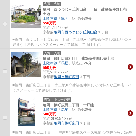
売買｜売地
亀岡 西つつじヶ丘美山台一丁目 建築条件無し売
土地
山陰本線
「
亀岡
」駅 徒歩30分
550万円
間取:
-/114.00㎡
京都府
亀岡市
西つつじケ丘美山台
１丁目
■亀岡 西つつじヶ丘美山台一丁目 売土地■ ◇建築条件無し売土地 ◇お
好きな工務店・ハウスメーカーにて建築して頂けます。
売買｜売地
亀岡 篠町広田3丁目 建築条件無し売土地
山陰本線
「
馬堀
」駅 徒歩26分
550万円
間取:
-/107.79㎡
京都府
亀岡市
篠町広田
３丁目
■亀岡 篠町広田三丁目 売土地■ ◇建築条件無し ◇お好きな工務店・ハ
ウスメーカーにて建築して頂けます。
売買｜中古一戸建
亀岡 篠町広田二丁目 一戸建
山陰本線
「
馬堀
」駅 徒歩20分
580万円
間取:
3DK/54.37㎡
京都府
亀岡市
篠町広田
２丁目
■亀岡 篠町広田二丁目 一戸建■ ◇駐車スペース完備 ◇物件からJR馬堀