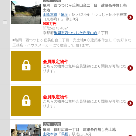
亀岡 西つつじヶ丘美山台二丁目 建築条件無し売
土地
山陰本線
「
亀岡
」駅 バス4分 「つつじヶ丘小学校前
（京都府）」 停歩9分
980万円
間取:
-/273.48㎡
京都府
亀岡市
西つつじケ丘美山台
２丁目
■亀岡 西つつじヶ丘美山台二丁目 売土地■ ◇建築条件無し ◇お好きな
工務店・ハウスメーカーにて建築して頂けます。
会員限定物件
こちらの物件は無料会員登録により閲覧が可能にな
ります。
会員限定物件
こちらの物件は無料会員登録により閲覧が可能にな
ります。
売買｜売地
亀岡 篠町広田一丁目 建築条件無し売土地
山陰本線
「
馬堀
」駅 徒歩16分