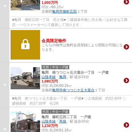
1,000万円
間取:
-/86.10㎡
京都府
亀岡市
篠町広田
１丁目
■亀岡 篠町広田一丁目 売土地■ ◇建築条件無し売土地 ◇お好きな工務
店・ハウスメーカーにて建築して頂けます。
会員限定物件
こちらの物件は無料会員登録により閲覧が可能にな
ります。
売買｜中古一戸建
亀岡 南つつじヶ丘大葉台一丁目 一戸建
山陰本線
「
亀岡
」駅 徒歩33分
1,080万円
間取:
4LDK/90.26㎡
京都府
亀岡市
南つつじケ丘大葉台
１丁目
■亀岡 南つつじヶ丘大葉台一丁目 一戸建■ ◇土地面積 約52.40坪 ◇
建物面積 約27.30坪 4LDK
売買｜中古一戸建
亀岡 篠町広田二丁目 一戸建
山陰本線
「
馬堀
」駅 徒歩20分
1,230万円
間取:
3LDK/61.28㎡