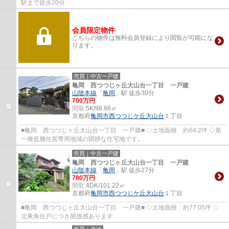
駅まで徒歩20分
会員限定物件
こちらの物件は無料会員登録により閲覧が可能にな
ります。
売買｜中古一戸建
亀岡 西つつじヶ丘大山台一丁目 一戸建
山陰本線
「
亀岡
」駅 徒歩30分
700万円
間取:
5K/98.66㎡
京都府
亀岡市
西つつじケ丘大山台
１丁目
■亀岡 西つつじヶ丘大山台一丁目 一戸建■ ◇土地面積 約64.2坪 ◇第
一種低層住居専用地域の閑静な住宅地です。
売買｜中古一戸建
亀岡 西つつじヶ丘大山台一丁目 一戸建
山陰本線
「
亀岡
」駅 徒歩27分
780万円
間取:
4DK/101.22㎡
京都府
亀岡市
西つつじケ丘大山台
１丁目
■亀岡 西つつじヶ丘大山台一丁目 一戸建■ ◇土地面積 約77.05坪 ◇
北東角住戸につき開放感あります
売買｜売地