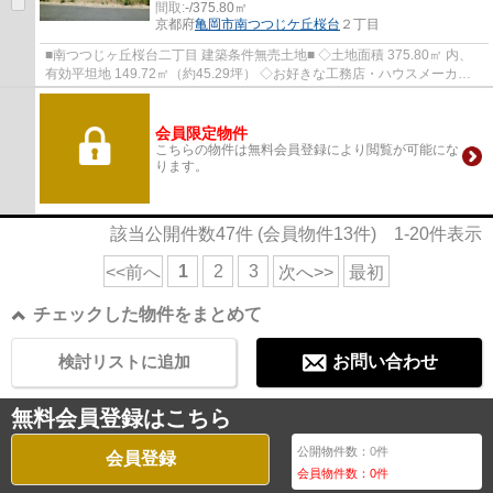
間取:
-/375.80㎡
京都府
亀岡市
南つつじケ丘桜台
２丁目
■南つつじヶ丘桜台二丁目 建築条件無売土地■ ◇土地面積 375.80㎡ 内、
有効平坦地 149.72㎡（約45.29坪） ◇お好きな工務店・ハウスメーカー
にて建築して頂けます。 ◇物件より京阪バス ...
会員限定物件
こちらの物件は無料会員登録により閲覧が可能にな
ります。
該当公開件数
47
件 (会員物件
13
件)
1-20
件表示
1
2
3
<<前へ
次へ>>
最初
チェックした物件をまとめて
検討リストに追加
お問い合わせ
無料会員登録はこちら
公開物件数：
0
件
会員登録
会員物件数：
0
件