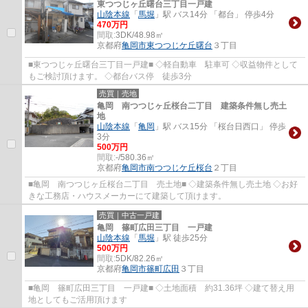
東つつじヶ丘曙台三丁目一戸建
山陰本線
「
馬堀
」駅 バス14分 「都台」 停歩4分
470万円
間取:
3DK/48.98㎡
京都府
亀岡市
東つつじケ丘曙台
３丁目
■東つつじヶ丘曙台三丁目一戸建■ ◇軽自動車 駐車可 ◇収益物件として
もご検討頂けます。 ◇都台バス停 徒歩3分
売買｜売地
亀岡 南つつじヶ丘桜台二丁目 建築条件無し売土
地
山陰本線
「
亀岡
」駅 バス15分 「桜台日西口」 停歩
3分
500万円
間取:
-/580.36㎡
京都府
亀岡市
南つつじケ丘桜台
２丁目
■亀岡 南つつじヶ丘桜台二丁目 売土地■ ◇建築条件無し売土地 ◇お好
きな工務店・ハウスメーカーにて建築して頂けます。
売買｜中古一戸建
亀岡 篠町広田三丁目 一戸建
山陰本線
「
馬堀
」駅 徒歩25分
500万円
間取:
5DK/82.26㎡
京都府
亀岡市
篠町広田
３丁目
■亀岡 篠町広田三丁目 一戸建■ ◇土地面積 約31.36坪 ◇建て替え用
地としてもご活用頂けます