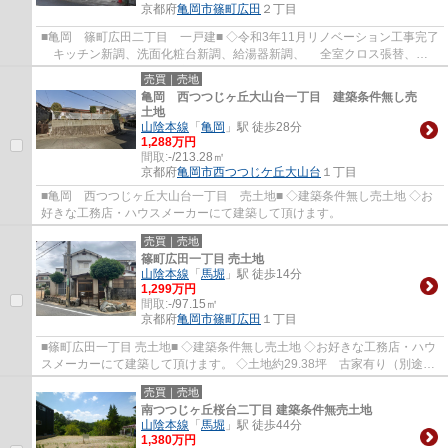
京都府
亀岡市
篠町広田
２丁目
■亀岡 篠町広田二丁目 一戸建■ ◇令和3年11月リノベーション工事完了
キッチン新調、洗面化粧台新調、給湯器新調、 全室クロス張替、畳
表替え、襖張替え、 外壁塗装、エアコン2...
売買｜売地
亀岡 西つつじヶ丘大山台一丁目 建築条件無し売
土地
山陰本線
「
亀岡
」駅 徒歩28分
1,288万円
間取:
-/213.28㎡
京都府
亀岡市
西つつじケ丘大山台
１丁目
■亀岡 西つつじヶ丘大山台一丁目 売土地■ ◇建築条件無し売土地 ◇お
好きな工務店・ハウスメーカーにて建築して頂けます。
売買｜売地
篠町広田一丁目 売土地
山陰本線
「
馬堀
」駅 徒歩14分
1,299万円
間取:
-/97.15㎡
京都府
亀岡市
篠町広田
１丁目
■篠町広田一丁目 売土地■ ◇建築条件無し売土地 ◇お好きな工務店・ハウ
スメーカーにて建築して頂けます。 ◇土地約29.38坪 古家有り（別途、
解体費用が必要です。）
売買｜売地
南つつじヶ丘桜台二丁目 建築条件無売土地
山陰本線
「
馬堀
」駅 徒歩44分
1,380万円