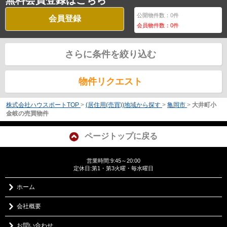
公開物件数：
0
件
会員登録
会員物件数：
0
件
さらに条件を絞り込む
物件リクエスト
株式会社ハウスポートTOP
>
(居住用(売買))地域から探す
>
亀岡市
>
大井町小
金岐の売買物件
ページトップに戻る
営業時間:9:45～20:00
定休日:第1・第3火曜・毎水曜日
ホーム
会社概要
お問い合わせ