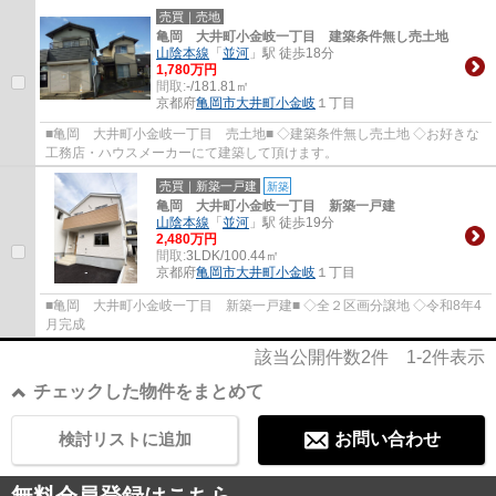
売買｜売地
亀岡 大井町小金岐一丁目 建築条件無し売土地
山陰本線
「
並河
」駅 徒歩18分
1,780万円
間取:
-/181.81㎡
京都府
亀岡市
大井町小金岐
１丁目
■亀岡 大井町小金岐一丁目 売土地■ ◇建築条件無し売土地 ◇お好きな
工務店・ハウスメーカーにて建築して頂けます。
売買｜新築一戸建
新築
亀岡 大井町小金岐一丁目 新築一戸建
山陰本線
「
並河
」駅 徒歩19分
2,480万円
間取:
3LDK/100.44㎡
京都府
亀岡市
大井町小金岐
１丁目
■亀岡 大井町小金岐一丁目 新築一戸建■ ◇全２区画分譲地 ◇令和8年4
月完成
該当公開件数
2
件
1-2
件表示
チェックした物件をまとめて
検討リストに追加
お問い合わせ
無料会員登録はこちら